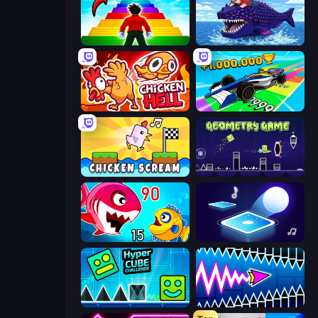
Obby Highest Jump Ever
Obby Fish Challenge: Ride
Chicken Hell
Obby Car Challenge: Drive
Chicken Scream
Geometry Game
Fish Eat Getting Big
Tile Jumper 3D
Hyper Cube Challenge
Wave Dash: Geometry Arrow