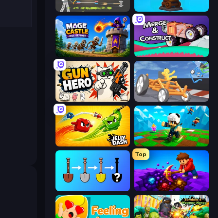
Ragdoll Archers
Furry Road
Mage Castle Idle Defense
Merge & Construct
Gun Hero: Cat Survival
Draw Crash Race
Jelly Dash
Robby: Many Games
Top
Merge Tools - Merge and Dig
Obby: Dig Down