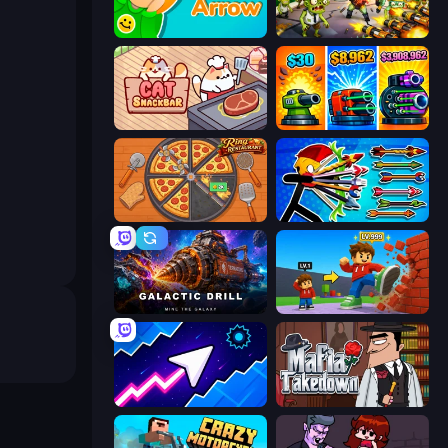
Feeling Arrow
Zombies 4 Weapon Merge
Cat Snack Bar
Pumpkin Defense: Merge Cannon
Ring Restaurant
Archer Ragdoll Masters
Galactic Drill
Obby: +1 Click Wall Breaker
Space Waves
Mafia Takedown