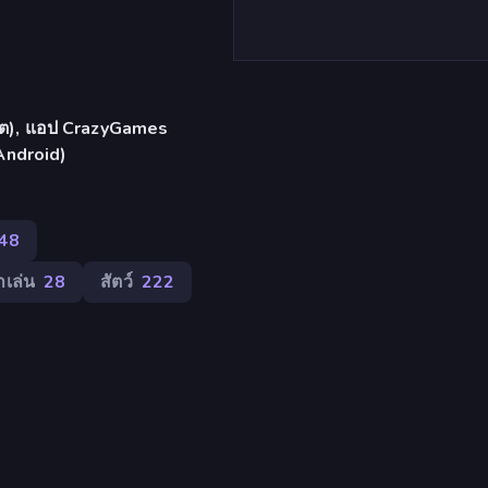
เล็ต), แอป CrazyGames
Android)
48
าเล่น
28
สัตว์
222