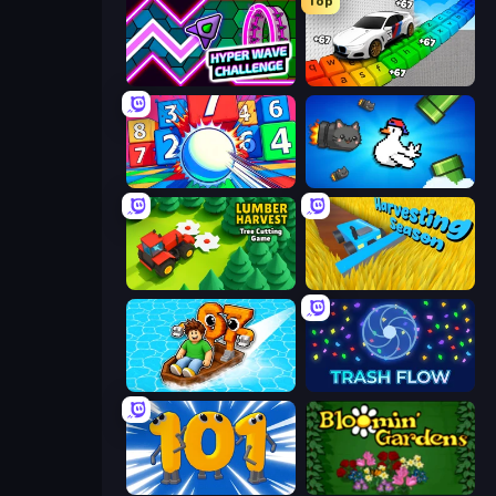
Top
Hyper Wave Challenge
Obby: Supercar Race on Keyboard
Entropy
Honk
Lumber Harvest: Tree Cutting Game
Harvesting Season
Float for Brainrots
Trash Flow
Numbers Arena
Blooming Gardens