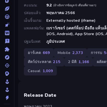
คะแนน
9.2
(
อ้างอิงจากข้อมูล 6 เดือนที่ผ่านมา
)
ปล่อยแล้ว
พฤษภาคม 2566
เอ็นจิ้นเกม
Externally hosted (iframe)
แพลตฟอร์ม
เบราว์เซอร์ (เดสก์ท็อป มือถือ แท็บ
(iOS, Android), App Store (iOS, 
ปฐมนิเทศ
ภูมิประเทศ
อาร์เคด
669
Mobile
2,373
การรบ
5
สัตว์ประหลาด
215
2 มิติ
1,166
ผลัดต
Casual
1,009
Release Date
พฤษภาคม 2023