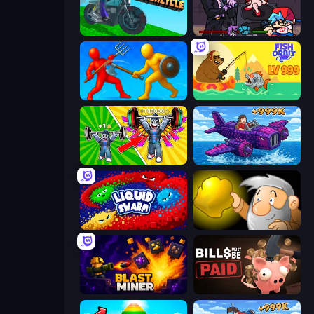
Crazy Motorcycle
Friday Night Funkin'
Epic Sword Battle! Fight in Arena
Fish Orbit
Obby: Gym Simulator, Escape
Obby Plane Power Challenge: Fly
Liquid Swarm
Gold Miner
Blast Miner
Bills Must Be Paid