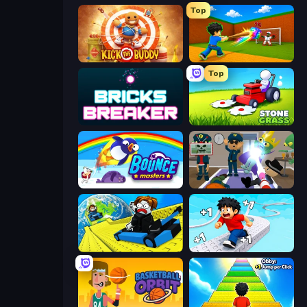
Top
Kick the Buddy
Baseball For Brainrot
Top
Bricks Breaker
Stone Grass: Mowing Simulator
Bouncemasters
Find The Alien
Cart Ride Danger Mount
Speed per Click: Obby