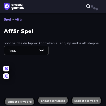
Spel
»
Affär
Affär Spel
Shoppa tills du tappar kontrollen eller hjälp andra att shoppa
gratis i virtuella shoppingspel. Välj mellan managementspel
Topp
eller bli shopparen: valet är ditt!
Candy Packing Store
Trading Card Store Simulator
Store Manager
Popcorn Empire Simulator
Fashion Holic
Supermarket Together
My Phone Store
Fashion Famous
Papa's Pancakeria
Shop Cashier Simulator 3D
Coffee Idle
Sweet Shop 3D
My Mart
Shop Rush 3D
Happy Burger
Supermarket Empire
Supermarket Manager
Little Shop
Bakery Manager: Store Simulator
Outlets Rush
Cuttie Pet Shop
Idle Supermarket Tycoon
Beach Business
TCG Shop: Cards, Toys and Comics
Farm Merge Market
Raccoon Retail
Fashion Store: Shop Tycoon
Idle Coffee Business
Tap Supermarket
Sports Store: Idle Business Tycoon
Shopping Sort
Dino's Farm Shop
Bar Rumble
Lemony Cafe
Gadget Universe
Biomons Island 3D
Robo Shop
Tech Mart Simulator
Endast skrivbord
Iza's Supermarket
Endast skrivbord
Endast skrivbord
Market Boss
Endast skrivbord
Bar Master
Endast skrivbord
Craft market
Endast skrivbord
Go!Go! Market