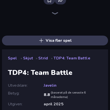
Bloxd.io
Ragdoll Archers
EvoWars.io
Piece of Cake: Merge and Bake
Veck.io
Racing Limits
Traffic Rider
Mahjongg Solitaire
Screw Out: Bolts and Nuts
Words of Wonders
Piles of Mahjong
Designville: Merge & Design
Miniblox
Space Waves
Stickman Clash
SkillWarz
Fortzone Battle Royale
Arrow Escape
Visa fler spel
Spel
Skjut
Strid
TDP4: Team Battle
»
»
»
TDP4: Team Battle
Utvecklare
Javelin
Betyg
(
baserat på de senaste 6
8.8
månaderna
)
Utgiven
april 2025