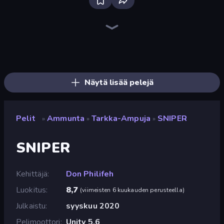
SkillWarz
Fragen
Online Robot Royale
Western Sniper
Doomsday Shooter
Serious Head 2
SuperTrip.Land
Horde Crusher
Destroy Base
Redcoats.io
Serious Head
Kirka.io
Rift of Hell: Demons War
Toilets Worms Shooter
Ships Battlefield 3D
Camo Sniper
Zombie Hunters Online
SWAT Cats
Näytä lisää pelejä
Pelit
Ammunta
Tarkka-Ampuja
SNIPER
»
»
»
SNIPER
Kehittäjä
Don Philifeh
Luokitus
8,7
(
viimeisten 6 kuukauden perusteella
)
Julkaistu
syyskuu 2020
Pelimoottori
Unity 5.6