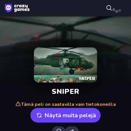
SNIPER
Tämä peli on saatavilla vain tietokoneilla
Näytä muita pelejä