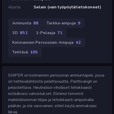
Alusta
Selain (vain työpöytätietokoneet)
Ammunta
88
Tarkka-ampuja
9
3D
851
1-Pelaaja
71
Kolmannen Persoonan-Ampuja
42
Tehtävä
105
SNIPER on kolmannen persoonan ammuntapeli, jossa
on tehtävälähtöistä pelattavuutta. Panttivangit on
pelastettava. Neutralisoi viholliset tehokkaasti
estääksesi vahvistukset. Eliminoi terroristi
mahdollisimman hiljaa ja tehokkaasti ampumalla
päähän, ja ole varovainen, ettet käytä ammuksiasi
liikaa.