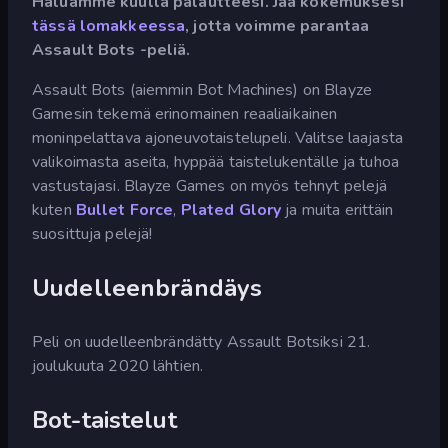
Haluamme kuulla palautteesi. Jaa kokemuksesi
tässä lomakkeessa
, jotta voimme parantaa
Assault Bots -peliä.
Assault Bots (aiemmin Bot Machines) on Blayze
Gamesin tekemä erinomainen reaaliaikainen
moninpelattava ajoneuvotaistelupeli. Valitse laajasta
valikoimasta aseita, hyppää taistelukentälle ja tuhoa
vastustajasi. Blayze Games on myös tehnyt pelejä
kuten
Bullet Force
,
Plated Glory
ja muita erittäin
suosittuja pelejä!
Uudelleenbrändäys
Peli on uudelleenbrändätty Assault Botsiksi 21.
joulukuuta 2020 lähtien.
Bot-taistelut