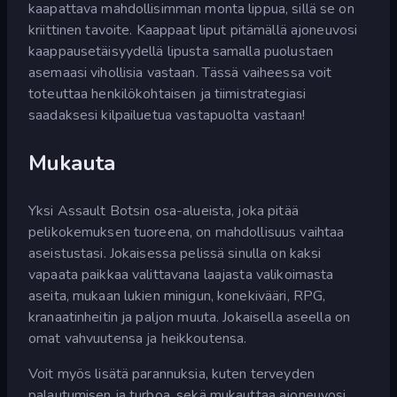
kaapattava mahdollisimman monta lippua, sillä se on
kriittinen tavoite. Kaappaat liput pitämällä ajoneuvosi
kaappausetäisyydellä lipusta samalla puolustaen
asemaasi vihollisia vastaan. Tässä vaiheessa voit
toteuttaa henkilökohtaisen ja tiimistrategiasi
saadaksesi kilpailuetua vastapuolta vastaan!
Mukauta
Yksi Assault Botsin osa-alueista, joka pitää
pelikokemuksen tuoreena, on mahdollisuus vaihtaa
aseistustasi. Jokaisessa pelissä sinulla on kaksi
vapaata paikkaa valittavana laajasta valikoimasta
aseita, mukaan lukien minigun, konekivääri, RPG,
kranaatinheitin ja paljon muuta. Jokaisella aseella on
omat vahvuutensa ja heikkoutensa.
Voit myös lisätä parannuksia, kuten terveyden
palautumisen ja turboa, sekä mukauttaa ajoneuvosi