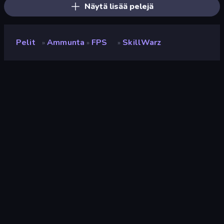
Näytä lisää pelejä
Pelit
Ammunta
FPS
SkillWarz
»
»
»
SkillWarz
Luokitus
9,3
(
viimeisten 6 kuukauden perusteella
)
Julkaistu
marraskuu 2024
Viimeksi päivitetty
heinäkuu 2026
Pelimoottori
Unity 2022
Alustat
Selain (tietokone, mobiili,
tabletti), CrazyGames-
sovellus (iOS, Android)
Suunta
Maisema