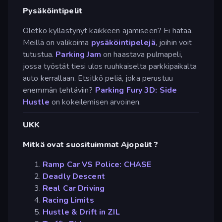
Pysäköintipelit
Oletko kyllästynyt kaikkeen ajamiseen? Ei hätää.
Meillä on valikoima
pysäköintipelejä
, joihin voit
tutustua.
Parking Jam
on haastava pulmapeli,
jossa työstät tiesi ulos ruuhkaiselta parkkipaikalta
auto kerrallaan. Etsitkö peliä, joka perustuu
enemmän tehtäviin?
Parking Fury 3D: Side
Hustle
on kokeilemisen arvoinen.
UKK
Mitkä ovat suosituimmat Ajopelit ?
Ramp Car VS Police: CHASE
Deadly Descent
Real Car Driving
Racing Limits
Hustle & Drift in ZIL