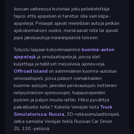
Jossain vaiheessa historiaa joku pelinkehittäjä
tajusi, että ajopelien ei tarvitse olla vain kilpa-
ajopelejä. Pelaajat ajavat mielellään autoja pelkän
ajokokemuksen vuoksi, murskaavat niitä tai ajavat
jopa jakeluautoja määränpäästä toiseen.
Tutustu laajaan kokoelmaamme
kuorma-auton
ajopelejä
ja simulaatiopelejä, joissa olet
kuljettaja ja hallitset massiivisia ajoneuvoja.
Offroad Island
on äärimmäinen kuorma-autoilun
simulaatiopeli, jossa pääset voimakkaiden
kuorma-autojen, järeiden perävaunujen, ketterien
nelipyöräisten ajoneuvojen, huippunopeiden
pyörien ja paljon muuta rattiin. Miksi pysähtyä
paikalliselle tielle? Kokeile Venäjän teitä
Truck
Simulatorissa: Russia
, 3D-rekkasimulaattoripeli.
Jatka samoilla Venäjän teillä Russian Car Driver
ZIL 130 -pelissä.