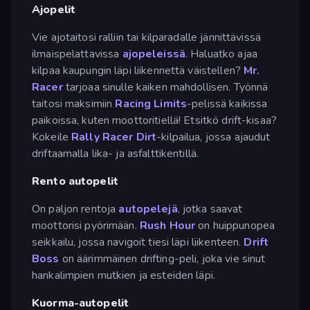
Ajopelit
Vie ajotaitosi ralliin tai kilparadalle jännittävissä
ilmaispelattavissa
ajopeleissä
. Haluatko ajaa
kilpaa kaupungin läpi liikennettä väistellen?
Mr.
Racer
tarjoaa sinulle kaiken mahdollisen. Työnnä
taitosi maksimiin
Racing Limits
-pelissä kaikissa
paikoissa, kuten moottoritiellä! Etsitkö drift-kisaa?
Kokeile
Rally Racer Dirt
-kilpailua, jossa ajaudut
driftaamalla lika- ja asfalttikentillä.
Rento autopelit
On paljon rentoja
autopelejä
, jotka saavat
moottorisi pyörimään.
Rush Hour
on huippunopea
seikkailu, jossa navigoit tiesi läpi liikenteen.
Drift
Boss
on äärimmäinen drifting-peli, joka vie sinut
hankalimpien mutkien ja esteiden läpi.
Kuorma-autopelit