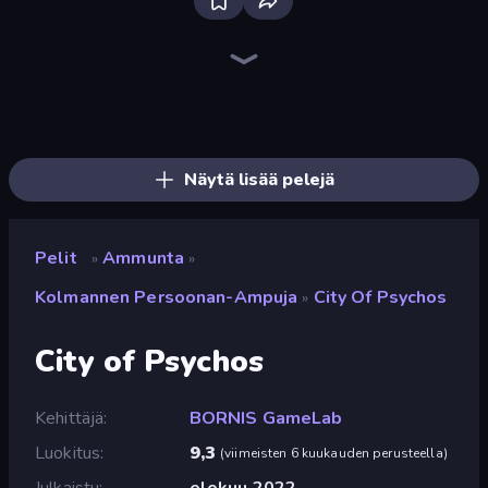
SkillWarz
Fragen
Redcoats.io
Online Robot Royale
SWAT Cats
Time Shooter 3: SWAT
Sniper Mission
Western Sniper
The Battleground
Kirka.io
Time Shooter 2
Mine Shooter 2: Noob vs Mobs
CS: Chaos Squad
Zombie Outbreak Arena
SuperTrip.Land
Wild Hunter 3D
Funny Shooter 2
Horde Crusher
Näytä lisää pelejä
Pelit
Ammunta
»
»
Kolmannen Persoonan-Ampuja
City Of Psychos
»
City of Psychos
Kehittäjä
BORNIS GameLab
Luokitus
9,3
(
viimeisten 6 kuukauden perusteella
)
Julkaistu
elokuu 2022