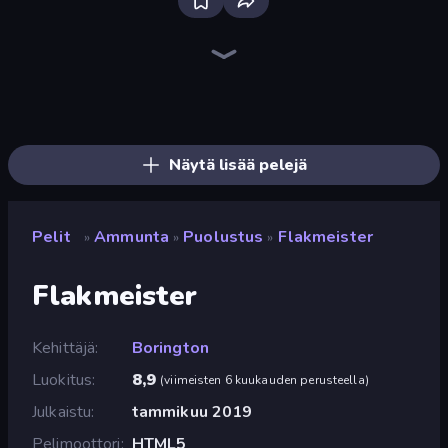
Ships Battlefield 3D
SkillWarz
Dogfight
Attack of Duty
Grandfather Road Chase: Shooter
Fragen
Tanks 3D
Western Sniper
Redcoats.io
Sniper Mission
CS: Chaos Squad
Destroy Base
Rift of Hell: Demons War
Kirka.io
Wild Hunter 3D
Shoot First Fast: Gun Duel
10 Bullets - HTML 5
The Battleground
Näytä lisää pelejä
Pelit
Ammunta
Puolustus
Flakmeister
»
»
»
Flakmeister
Kehittäjä
Borington
Luokitus
8,9
(
viimeisten 6 kuukauden perusteella
)
Julkaistu
tammikuu 2019
Pelimoottori
HTML5