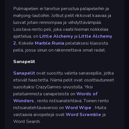
Pulmapelien ei tarvitse perustua palapeleihin ja
mahjong-lautoihin. Jotkut pelit rikkovat kaavaa ja
luovat jotain rennompaa ja viihdyttävämpää.
Loistava rento peli, joka vaatii hieman nokkelaa
ajattelua, on
Little Alchemy
ja
Little Alchemy
2.
Kokeile
Marble Runia
pelataksesi klassista
peliä, jossa sinun on rakennettava omat radat.
Sanapelit
Sanapelit
ovat suosittu valinta sanasepille, jotka
etsivät haastetta. Nämä pelit ovat osoittautuneet
suosituiksi CrazyGames-sivustolla. Yksi
pelatuimmista sanapeleistä on
Words of
Wonders
, rento ristisanatehtävä. Toinen rento
ristisanatehtäväversio on
Word Wipe
. Muita
vastaavia aivopelejä ovat
Word Scramble
ja
Word Search.