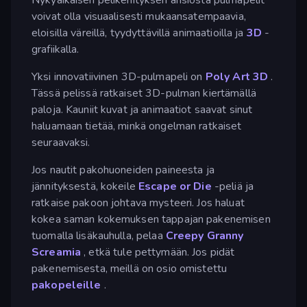
voivat olla visuaalisesti mukaansatempaavia,
eloisilla väreillä, tyydyttävillä animaatioilla ja
3D
-
grafiikalla.
Yksi innovatiivinen 3D-pulmapeli on
Poly Art 3D
.
Tässä pelissä ratkaiset 3D-pulman kiertämällä
paloja. Kauniit kuvat ja animaatiot saavat sinut
haluamaan tietää, minkä ongelman ratkaiset
seuraavaksi.
Jos nautit pakohuoneiden paineesta ja
jännityksestä, kokeile
Escape or Die
-peliä ja
ratkaise pakoon johtava mysteeri. Jos haluat
kokea saman kokemuksen tappajan pakenemisen
tuomalla lisäkauhulla, pelaa
Creepy Granny
Screamia
, etkä tule pettymään. Jos pidät
pakenemisesta, meillä on osio omistettu
pakopeleille
.