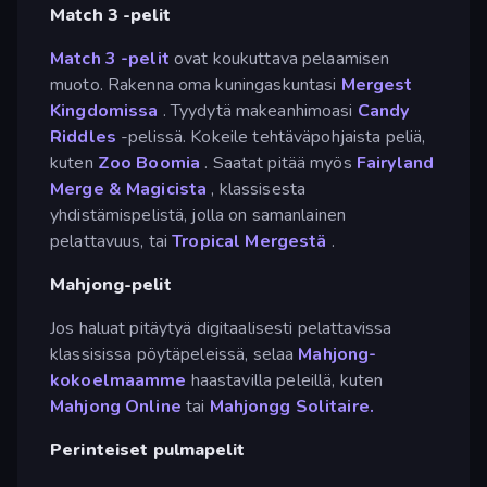
Match 3 -pelit
Match 3 -pelit
ovat koukuttava pelaamisen
muoto. Rakenna oma kuningaskuntasi
Mergest
Kingdomissa
. Tyydytä makeanhimoasi
Candy
Riddles
-pelissä. Kokeile tehtäväpohjaista peliä,
kuten
Zoo Boomia
. Saatat pitää myös
Fairyland
Merge & Magicista
, klassisesta
yhdistämispelistä, jolla on samanlainen
pelattavuus, tai
Tropical Mergestä
.
Mahjong-pelit
Jos haluat pitäytyä digitaalisesti pelattavissa
klassisissa pöytäpeleissä, selaa
Mahjong-
kokoelmaamme
haastavilla peleillä, kuten
Mahjong Online
tai
Mahjongg Solitaire.
Perinteiset pulmapelit