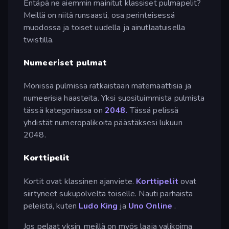
Entäpä ne aiemmin mainitut klassiset pulmapelit?
Meillä on niitä runsaasti, osa perinteisessä
muodossa ja toiset uudella ja ainutlaatuisella
twistillä.
Numeeriset pulmat
Monissa pulmissa ratkaistaan matemaattisia ja
numeerisia haasteita. Yksi suosituimmista pulmista
tässä kategoriassa on
2048.
Tässä pelissä
yhdistät numeropalikoita päästäksesi lukuun
2048.
Korttipelit
Kortit ovat klassinen ajanviete.
Korttipelit
ovat
siirtyneet sukupolvelta toiselle. Nauti parhaista
peleistä, kuten
Ludo King
ja
Uno Online
.
Jos pelaat yksin, meillä on myös laaja valikoima