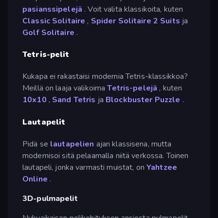
pasianssipelejä
. Voit valita klassikoita, kuten
Classic Solitaire
,
Spider Solitaire 2 Suits
ja
Golf Solitaire
.
Tetris-pelit
Kukapa ei rakastaisi modernia Tetris-klassikkoa?
Meillä on laaja valikoima
Tetris-pelejä
, kuten
10x10
,
Sand Tetris
ja
Blockbuster Puzzle
.
Lautapelit
Pidä se
lautapelien
ajan klassisena, mutta
modernisoi sitä pelaamalla niitä verkossa. Toinen
lautapeli, jonka varmasti muistat, on
Yahtzee
Online
.
3D-pulmapelit
Nykyaikaisen pelikehityksen ansiosta pulmapelit