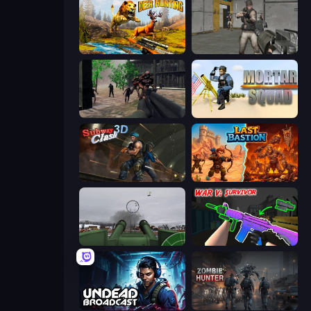
Jungle Deer Hunting
Warfare Area
Sudden Attack
Mortar Squad
Subway Clash Remastered
Last Bastion
Flakmeister
War V: Survivor
Undead Broadcast
Zombie Hunter