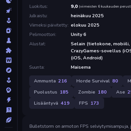
Luokitus
9,0
(
viimeisten 6 kuukauden perust
Julkaistu
heinäkuu 2025
Viimeksi päivitetty
elokuu 2025
Pelimoottori
Unity 6
Alustat
Selain (tietokone, mobiili, 
CrazyGames-sovellus (iOS
(iOS, Android)
Suunta
Maisema
Ammunta
216
Horde Survival
80
M
Puolustus
185
Zombie
180
Ase
2
Lisääntyvä
419
FPS
173
Bulletstorm on armoton FPS selviytymisampuja, jo