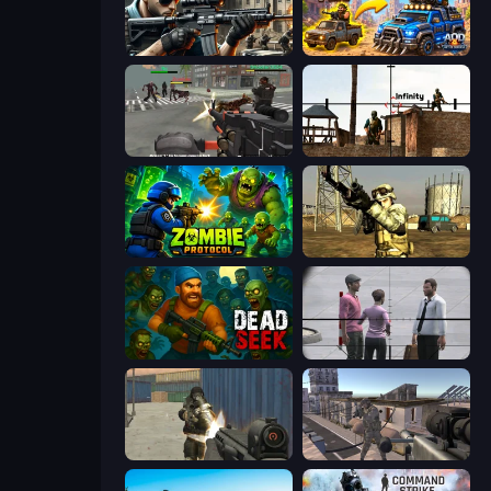
Sure Shot
AOD - Art Of Defense
Masked Forces: Zombie Survival
Lethal Sniper 3D: Army Soldier
Zombie Protocol
Mountain Operation
Dead Seek
Sniper Assassin - Government Agent
Masked Forces
Mad Boss