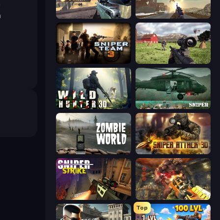
ä
n
Sniper Mission
Grandfather Road Chase: Shooter
Sniper Team 3
Dead Zed
Wild Hunter 3D
SNIPER
Zombie World
Sniper Attack 3D: Shooting War
Sniper Strike
Cemetery Warrior 4
Top