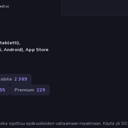
eella
)
tabletti),
, Android), App Store
obile
2 369
55
Premium
229
ka sijoittuu epäkuolleiden valtaamaan maailmaan. Käytä yli 50: