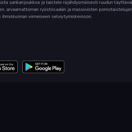
ta sankarijoukkoa ja taistele räjähdysmäisesti ruudun täyttävi
en, arvaamattoman ryöstösaaliin ja massiivisten pomotaisteluje
s ihmiskunnan viimeiseen selviytymiskeinoon.