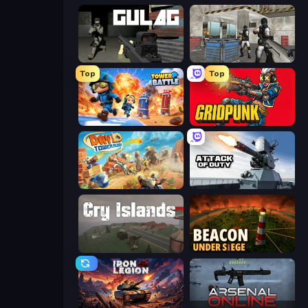
Gulag
Bullet Fury 2
Top
Top
Tower Battle
Gridpunk - 3v3 Battle Royale
Day D Tower Rush
Attack of Duty
Cry Islands
Beacon Under Siege