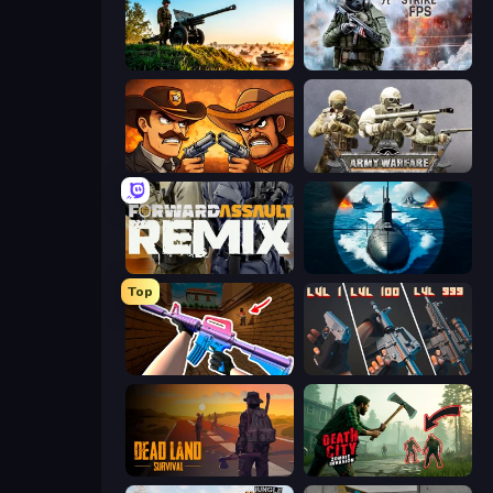
Artillery Vs Tanks
Command Strike FPS
Shoot First Fast: Gun Duel
Army Warfare
Forward Assault Remix
Ships Battlefield 3D
Top
KS Z
The Range 3D
Dead Land: Survival
Death City Zombie Invasion