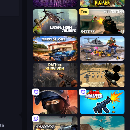
Idle Zombie Wave: Survivors
The Battleground
Top
Escape from Zombies
BodyCamera Shooter
Special Ops: GO
FPS Commando Gun Shooting Game
Path of Survivor
Ghost Sniper
Bullet Force
Gun Master 3D
tä