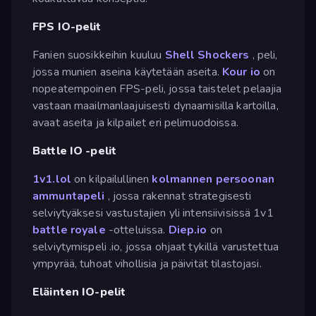
FPS IO-pelit
Fanien suosikkeihin kuuluu
Shell Shockers
, peli,
jossa munien aseina käytetään aseita.
Kour io
on
nopeatempoinen FPS-peli, jossa taistelet pelaajia
vastaan maailmanlaajuisesti dynaamisilla kartoilla,
avaat aseita ja kilpailet eri pelimuodoissa.
Battle IO -pelit
1v1.lol
on kilpailullinen
kolmannen persoonan
ammuntapeli
, jossa rakennat strategisesti
selviytyäksesi vastustajien yli intensiivisissä 1v1
battle royale
-otteluissa.
Diep.io
on
selviytymispeli .io, jossa ohjaat tykillä varustettua
ympyrää, tuhoat vihollisia ja päivität tilastojasi.
Eläinten IO-pelit