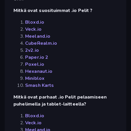
Mitkä ovat suosituimmat .io Pelit ?
Bloxd.io
Veck.io
Meeland.io
CubeRealm.io
2v2.io
Paper.io 2
Poxel.io
Hexanaut.io
Miniblox
Smash Karts
Mitkä ovat parhaat .io Pelit pelaamiseen
puhelimella ja tablet-laitteella?
Bloxd.io
Veck.io
Meeland.io