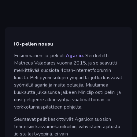
IO-pelien nousu
Ensimmäinen .io-peli oli
Agar.io.
Sen kehitti
Matheus Valadares vuonna 2015, ja se saavutti
merkittävää suosiota 4chan-internetfoorumin
kautta. Peli pyörii solujen ympärillä, jotka kasvavat
syömällä agaria ja muita pelaajia. Muutamaa
kuukautta julkaisunsa jälkeen Miniclip osti pelin, ja
uusi peligenre alkoi syntyä vaatimattoman .io-
verkkotunnuspäätteen pohjalta.
Seuraavat pelit keskittyivät Agar.io:n suosion
tehneisiin kasvumekaniikoihin, vahvistaen ajatusta
.io:sta lajityyppinä, ei vain