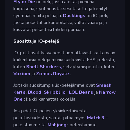
Fly or Die
on peli, jossa aloitat pienenä
kärpäsenä, syöt noustaksesi tasoille ja kehityt
syömään muita pelaajia.
Ducklings
on IO-peli,
jossa pelastat ankanpoikasia, vältät vaaroja ja
kasvatat pesästäsi lahden parhaan.
Suosittuja IO-pelejä
IO-pelit ovat kasvaneet huomattavasti kattamaan
kaikenlaisia pelejä munia särkevistä FPS-peleistä,
kuten
Shell Shockers,
selviytymispeleihin, kuten
Voxiom
ja
Zombs Royale
.
Joitakin suositumpia .io-pelejämme ovat
Smash
Karts,
Bloxd,
Skribbl.io
,
LOL Beans
ja
Narrow
One
: kaikki kannattaa kokeilla.
Jos pidät IO-pelien yksinkertaisesta
pelattavuudesta, saatat pitää myös
Match 3
-
peleistämme tai
Mahjong-
peleistämme.