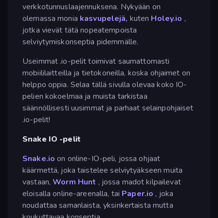
verkkotunnuslaajennuksena. Nykyään on
olemassa monia
kasvupelejä,
kuten
Holey.io
,
jotka vievät tätä nopeatempoista
selviytymiskonseptia pidemmälle.
Useimmat .io-pelit toimivat saumattomasti
mobiililaitteilla ja tietokoneilla, koska ohjaimet on
helppo oppia. Selaa tällä sivulla olevaa koko IO-
pelien kokoelmaa ja muista tarkistaa
säännöllisesti uusimmat ja parhaat selainpohjaiset
.io-pelit!
Snake IO -pelit
Snake.io
on online-IO-peli, jossa ohjaat
käärmettä, joka taistelee selviytyäkseen muita
vastaan,
Worm Hunt
, jossa madot kilpailevat
eloisalla online-areenalla, tai
Paper.io
, joka
noudattaa samanlaista, yksinkertaista mutta
koukuttavaa konseptia.