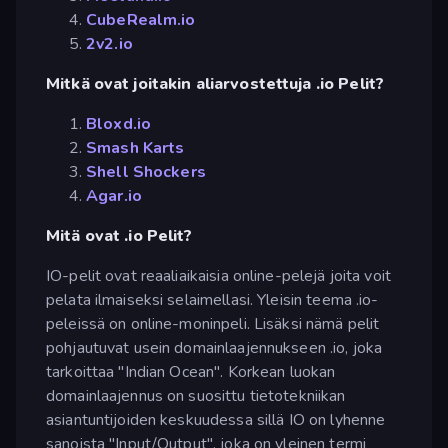
CubeRealm.io
2v2.io
Mitkä ovat joitakin aliarvostettuja .io Pelit?
Bloxd.io
Smash Karts
Shell Shockers
Agar.io
Mitä ovat .io Pelit?
IO-pelit ovat reaaliaikaisia online-pelejä joita voit
pelata ilmaiseksi selaimellasi. Yleisin teema .io-
peleissä on online-moninpeli. Lisäksi nämä pelit
pohjautuvat usein domainlaajennukseen .io, joka
tarkoittaa "Indian Ocean". Korkean luokan
domainlaajennus on suosittu tietotekniikan
asiantuntijoiden keskuudessa sillä IO on lyhenne
sanoista "Input/Output", joka on yleinen termi