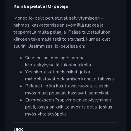
Kuinka pelata IO-pelejä
Monet .io-pelit perustuvat selviytymiseen –
hahmosi kasvattamiseen syömällä ruokaa ja
tappamalla muita pelaajia. Pääse tulostaulukon
kärkeen tekemällä tätä toistuvasti, kunnes olet
suurin! Useimmissa .io-peleissä on:
Suuri online-moninpeliareena
kilpailukykyisellä tulostaulukolla.
Yksinkertaiset mekaniikat, jotka
mahdollistavat pelaamisen kenelle tahansa.
Pelaajat, jotka kuluttavat ruokaa, ja usein
myös muut pelaajat, kasvavat isommiksi.
Enimmäkseen "sopivimpien selviytyminen" -
peliä, jossa on kaikille avointa peliä, joskus
myös yhteistyöpeliä.
UKK