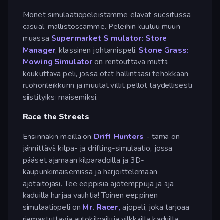
Monet simulaatiopeleistämme elävät suositussa
casual-mallistossamme. Peleihin kuuluu muun
muassa
Supermarket Simulator: Store
Manager
, klassinen johtamispeli.
Stone Grass:
Mowing Simulator
on rentouttava mutta
koukuttava peli, jossa otat hallintaasi tehokkaan
ruohonleikkurin ja muutat villit pellot täydellisesti
siistityiksi maisemiksi.
Race the Streets
Ensinnäkin meillä on
Drift Hunters
- tämä on
jännittävä kilpa- ja drifting-simulaatio, jossa
pääset ajamaan kilparadoilla ja 3D-
kaupunkimaisemissa ja harjoittelemaan
ajotaitojasi. Tee eeppisiä ajotemppuja ja aja
kaduilla hurjaa vauhtia! Toinen eeppinen
simulaatiopeli on
Mr. Racer,
ajopeli, joka tarjoaa
riemastuttavia autokilpailuja vilkkailla kaduilla.