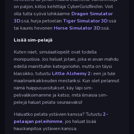
on paljon, kiitos kehittäjä CyberGoldfinchin. Voit
olla tulta syövä lohikäärme
Dragon Simulator
3D
:ssä, hurja petoeläin
Tiger Simulator 3D
:ssä
tai kaunis hevonen
Horse Simulator 3D:
ssä.
Lisää sim-pelejä
Kuten näet, simulaatiopelit ovat todella
monipuolisia. Jos haluat jotain, joka ei aivan mahdu
edellä mainittuihin kategorioihin, mutta on täysi
klassikko, tutustu
Little Alchemy 2:
een ja tule
maailmankaikkeuden mestariksi. Kun olet pelannut
nämä huippusuositukset, käy läpi sim-
pelivalikoimamme ja katso, mitä ilmaisia sim-
pelejä haluat pelata seuraavaksi!
Haluatko pelata ystävien kanssa? Tutustu
2-
pelaajan peleihimme
, jos haluat lisää
hauskanpitoa ystävien kanssa.