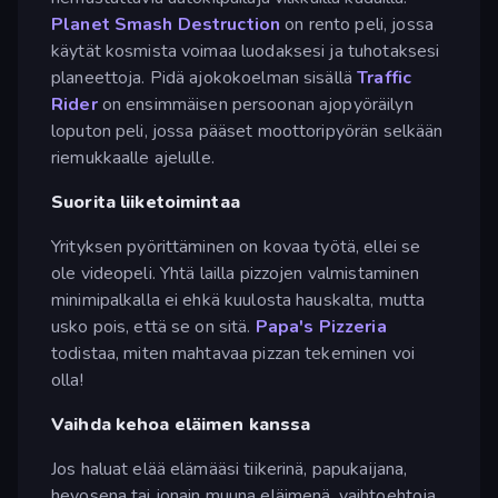
Planet Smash Destruction
on rento peli, jossa
käytät kosmista voimaa luodaksesi ja tuhotaksesi
planeettoja. Pidä ajokokoelman sisällä
Traffic
Rider
on ensimmäisen persoonan ajopyöräilyn
loputon peli, jossa pääset moottoripyörän selkään
riemukkaalle ajelulle.
Suorita liiketoimintaa
Yrityksen pyörittäminen on kovaa työtä, ellei se
ole videopeli. Yhtä lailla pizzojen valmistaminen
minimipalkalla ei ehkä kuulosta hauskalta, mutta
usko pois, että se on sitä.
Papa's Pizzeria
todistaa, miten mahtavaa pizzan tekeminen voi
olla!
Vaihda kehoa eläimen kanssa
Jos haluat elää elämääsi tiikerinä, papukaijana,
hevosena tai jonain muuna eläimenä, vaihtoehtoja