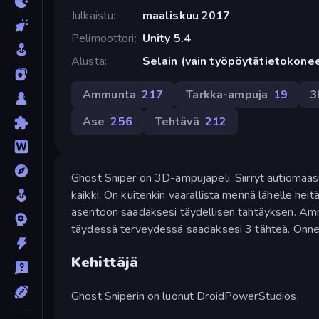
Julkaistu
maaliskuu 2017
Pelimoottori
Unity 5.4
Alusta
Selain (vain työpöytätietokone
Ammunta
217
Tarkka-ampuja
19
3
Ase
256
Tehtävä
212
Ghost Sniper on 3D-ampujapeli. Siirryt autiomaassa
kaikki. On kuitenkin vaarallista mennä lähelle hei
asentoon saadaksesi täydellisen tähtäyksen. Ammu
täydessä terveydessä saadaksesi 3 tähteä. Onne
Kehittäjä
Ghost Sniperin on luonut DroidPowerStudios.