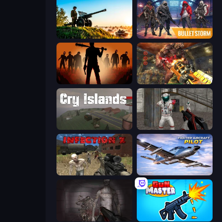
Artillery Vs Tanks
Bulletstorm
Deads on the Road
Cemetery Warrior 4
Cry Islands
Battle Area
Infection Z
Fighter Aircraft Pilot
Portal Of Doom: Undead Rising
Gun Master 3D