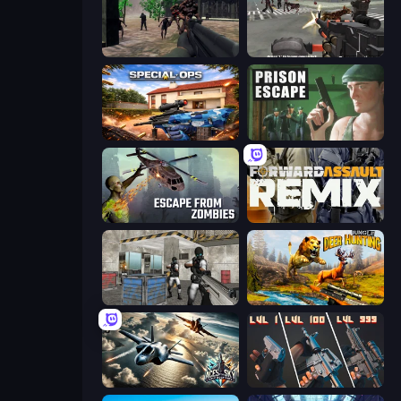
Sudden Attack
Masked Forces: Zombie Survival
Special Ops: GO
Prison Escape
Escape from Zombies
Forward Assault Remix
Bullet Fury 2
Jungle Deer Hunting
Aces of the Sky: Epic Dogfights
The Range 3D