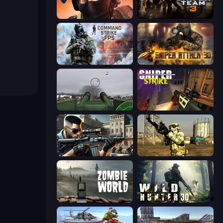
Bullet Force
Sniper Team 3
Command Strike FPS
Sniper Attack 3D: Shooting War
Flakmeister
Sniper Strike
Sure Shot
Mountain Operation
Zombie World
Wild Hunter 3D