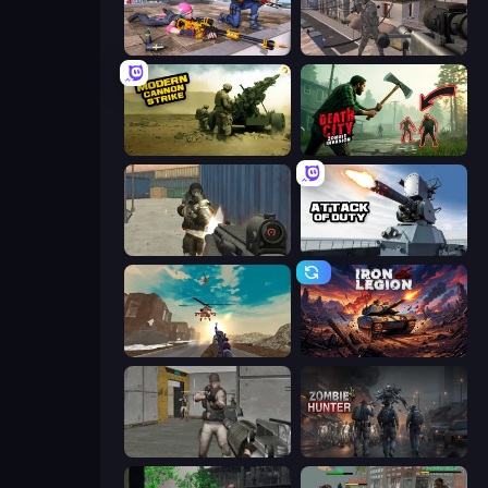
FPS Commando Gun Shooting Game
Mad Boss
Modern Cannon Strike
Death City Zombie Invasion
Masked Forces
Attack of Duty
Grandfather Road Chase: Shooter
Iron Legion
Warfare Area
Zombie Hunter