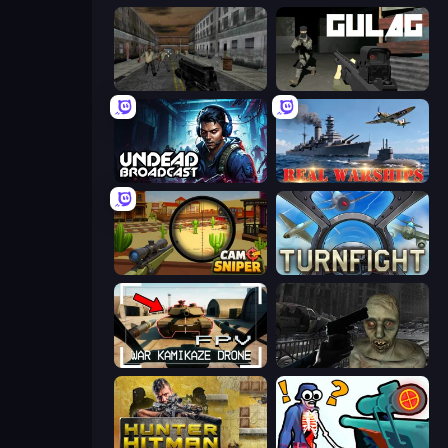
Silent Insanity Psychological Trauma
Gulag
Undead Broadcast
Real Warships
Camo Sniper
Turnfight
FPV War Kamikaze Drone
C-Virus Game: Outbreak