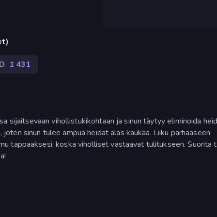
et)
D
1 431
 sijaitsevaan vihollistukikohtaan ja sinun täytyy eliminoida hei
tä, joten sinun tulee ampua heidät alas kaukaa. Liiku parhaaseen
 tappaaksesi, koska viholliset vastaavat tulitukseen. Suorita 
a!