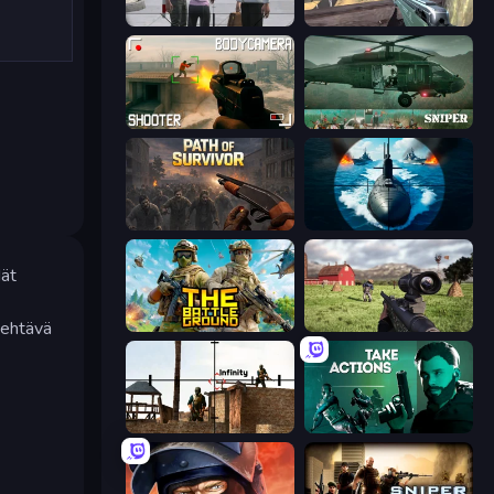
Sniper Assassin - Government Agent
Sniper Mission
BodyCamera Shooter
SNIPER
Path of Survivor
Ships Battlefield 3D
dät
tehtävä
The Battleground
Dead Zed
Lethal Sniper 3D: Army Soldier
Take Actions