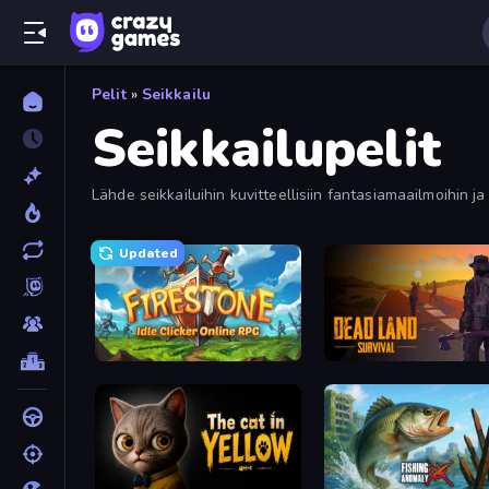
Pelit
»
Seikkailu
Seikkailupelit
Lähde seikkailuihin kuvitteellisiin fantasiamaailmoihin 
parhaisiin seikkailuihin, joita voit kokea digitaalisesti ja 
Updated
Firestone – Idle Clicker Online RPG
Dead Land: Survival