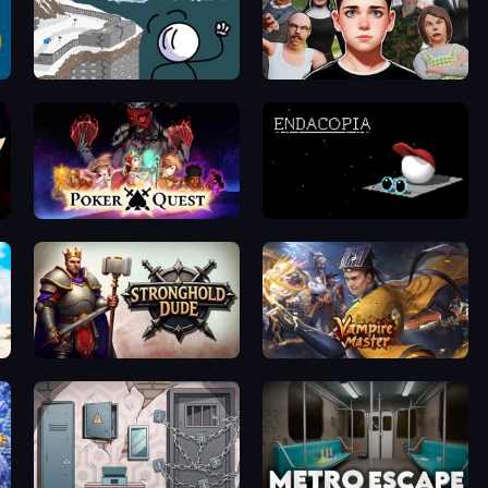
Fleeing the Complex
Schoolboy Escape: Runaway
Poker Quest
Endacopia
rest
Stronghold Dude
Vampire Master