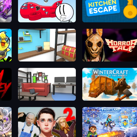
Infiltrating the Airship
Daily Kitchen Escape
mo)
Game Cafe Escape
Horror Tale
Video Studio Escape
WinterCraft: Survival in the Fo