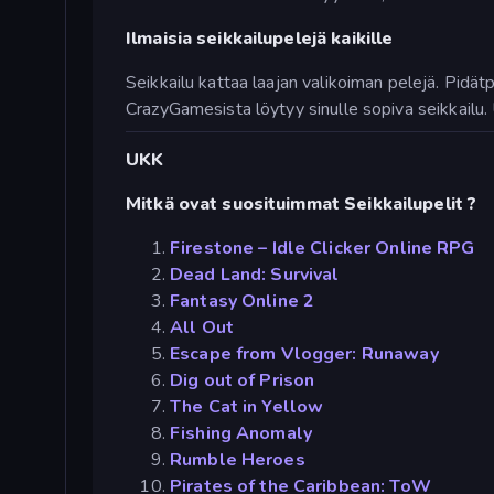
Ilmaisia seikkailupelejä kaikille
Seikkailu kattaa laajan valikoiman pelejä. Pidät
CrazyGamesista löytyy sinulle sopiva seikkailu.
UKK
Mitkä ovat suosituimmat Seikkailupelit ?
Firestone – Idle Clicker Online RPG
Dead Land: Survival
Fantasy Online 2
All Out
Escape from Vlogger: Runaway
Dig out of Prison
The Cat in Yellow
Fishing Anomaly
Rumble Heroes
Pirates of the Caribbean: ToW