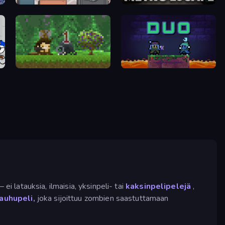
Cube Stories: Escape
Metro Escape
Aground
Duo
 ei latauksia, ilmaisia, yksinpeli- tai
kaksinpelipelejä
,
auhupeli,
joka sijoittuu zombien saastuttamaan