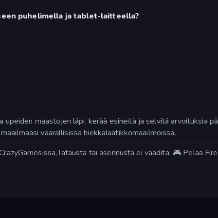
een puhelimella ja tablet-laitteella?
kaa upeiden maastojen läpi, kerää esineitä ja selvitä arvoituksi
tki maailmaasi vaarallisissa hiekkalaatikkomaailmoissa.
CrazyGamesissa, latausta tai asennusta ei vaadita. 🎮 Pelaa Fire