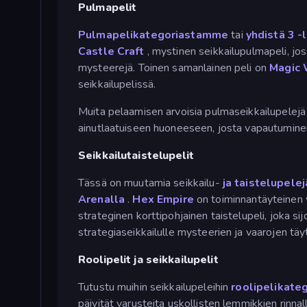
Pulmapelit
Pulmapelikategoriastamme
tai
yhdistä 3 -
Castle Craft
, mystinen seikkailupulmapeli, jo
mysteerejä. Toinen samanlainen peli on
Magic 
seikkailupelissä.
Muita pelaamisen arvoisia pulmaseikkailupelej
ainutlaatuiseen huoneeseen, josta vapautumine
Seikkailutaistelupelit
Tässä on muutamia seikkailu-
ja taistelupelej
Arenalla
.
Hex Empire
on toiminnantäyteinen vu
strateginen korttipohjainen taistelupeli, joka s
strategiaseikkailulle mysteerien ja vaarojen t
Roolipelit ja seikkailupelit
Tutustu muihin seikkailupeleihin
roolipelikat
päivität varusteita uskollisten lemmikkien rinnall