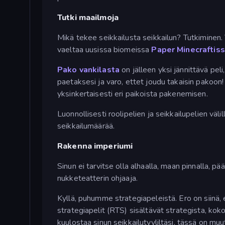
Tutki maailmoja
Mikä tekee seikkailusta seikkailun? Tutkiminen.
vaeltaa uusissa biomeissa
Paper Minecraftis
Pako vankilasta
on jälleen yksi jännittävä pel
paetaksesi ja varo, ettet joudu takaisin pakoon
yksinkertaisesti eri paikoista pakenemisen.
Luonnollisesti roolipelien ja seikkailupelien vä
seikkailumäärää.
Rakenna imperiumi
Sinun ei tarvitse olla alhaalla, maan pinnalla, p
nukketeatterin ohjaaja.
Kyllä, puhumme strategiapeleistä. Ero on siinä, 
strategiapelit (RTS) sisältävät strategista, koko
kuulostaa sinun seikkailutyyliltäsi, tässä on muu