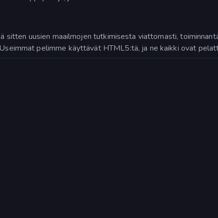
pä sitten uusien maailmojen tutkimisesta viattomasti, toiminnantä
 Useimmat pelimme käyttävät HTML5:tä, ja ne kaikki ovat pelatta