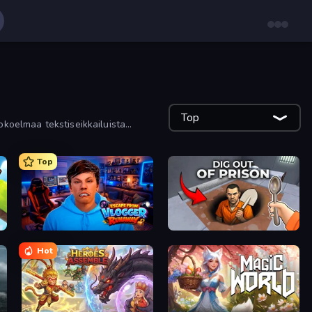
Top
okoelmaa tekstiseikkailuista
Top
Escape from Vlogger: Runaway
Dig out of Prison
Hot