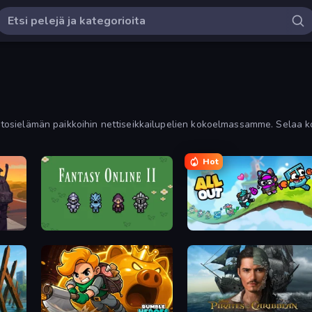
ja tosielämän paikkoihin nettiseikkailupelien kokoelmassamme. Selaa k
joiden tarinat vangitsevat ja viihdyttävät.
Hot
Fantasy Online 2
All Out