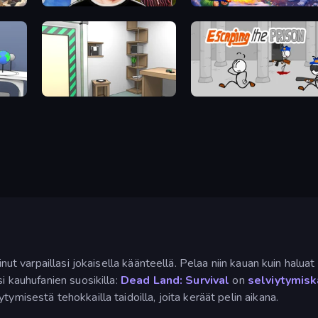
Schoolboy Escape 2
Frost Land - Snow Survival
Machine Room Escape
Escaping the Prison
nut varpaillasi jokaisella käänteellä. Pelaa niin kauan kuin haluat –
i kauhufanien suosikilla:
Dead Land: Survival
on
selviytymisk
ymisestä tehokkailla taidoilla, joita keräät pelin aikana.