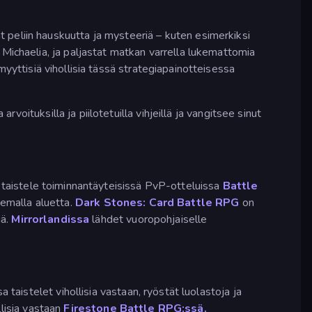
t peliin hauskuutta ja mysteeriä – kuten esimerkiksi
 Michaelia, ja paljastat matkan varrella lukemattomia
 myyttisiä vihollisia tässä strategiapainotteisessa
rvoituksilla ja piilotetuilla vihjeillä ja vangitsee sinut
a taistele toiminnantäyteisissä PvP-otteluissa
Battle
semalla aluetta.
Dark Stones: Card Battle RPG
on
jä.
Mirrorlandissa
lähdet vuoropohjaiselle
a taistelet vihollisia vastaan, ryöstät luolastoja ja
llisia vastaan
Firestone Battle RPG:ssä.