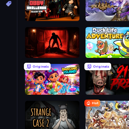
Obby Challenge: Prison Run
Idle Saga
Doors Castle
Duck Life: Adventure (De
Originals
Originals
Imagine Island
911: Prey
Hot