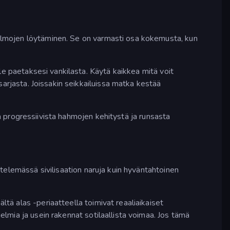
aailmojen löytäminen. Se on varmasti osa kokemusta, kun
le paetaksesi vankilasta. Käytä kaikkea mitä voit
sarjasta. Joissakin seikkailuissa matka kestää
a progressiivista hahmojen kehitystä ja runsasta
vetelemässä sivilisaation naruja kuin hyväntahtoinen
ltä alas -periaatteella toimivat reaaliaikaiset
gelmia ja usein rakennat sotilaallista voimaa. Jos tämä