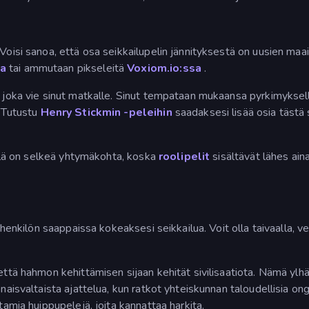
 Voisi sanoa, että osa seikkailupelin jännityksestä on uusien m
sa
tai ammutaan pikseleitä
Voxiom.io:ssa
.
i, joka vie sinut matkalle. Sinut tempataan mukaansa pyrkimyksel
! Tutustu
Henry Stickmin -peleihin
saadaksesi lisää osia tästä 
lillä on selkeä yhtymäkohta, koska
roolipelit
sisältävät lähes ain
äähenkilön saappaissa kokeaksesi seikkailua. Voit olla taivaalla, 
että hahmon kehittämisen sijaan kehität sivilisaatiota. Nämä ylhää
naisvaltaista ajattelua, kun ratkot yhteiskunnan taloudellisia on
tamia huippupelejä, joita kannattaa harkita.