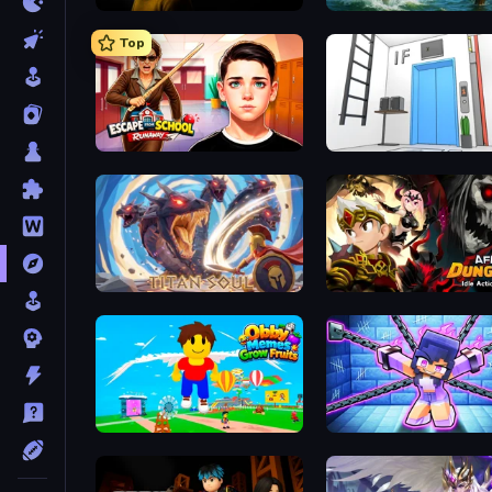
The Cat in Yellow
Fishing Anomaly
Top
Escape from School: Runaway
Elevator Room Escape
Titan Soul: Action RPG
AFK Dungeon: Idle Actio
Obby Memes Grow Fruits
Mini Mine