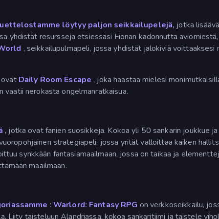
luettelostamme löytyy paljon seikkailupelejä,
jotka lisäävä
ssa yhdistät resursseja etsiessäsi Fionan kadonnutta aviomiestä,
World
, seikkailupulmapeli, jossa yhdistät jalokiviä voittaaksesi
ä ovat
Daily Room Escape
, joka haastaa mielesi monimutkaisilla a
n vaatii nerokasta ongelmanratkaisua.
ä
, jotka ovat fanien suosikkeja. Kokoa yli 50 sankarin joukkue j
oropohjainen strategiapeli, jossa yrität valloittaa kaiken hallit
ijoittuu synkkään fantasiamaailmaan, jossa on taikaa ja elementte
äyttämään maailmaan.
egoriassamme
:
Warlord: Fantasy RPG
on verkkoseikkailu, joss
a. Liity taisteluun Alandriassa, kokoa sankaritiimi ja taistele viho