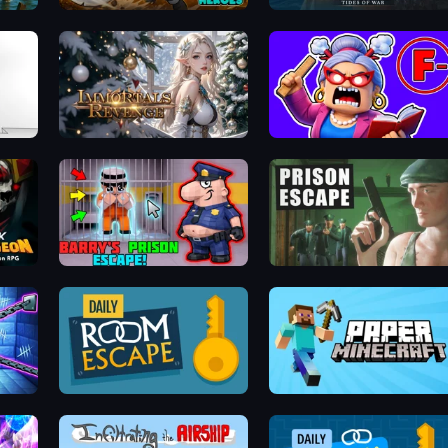
Rumble Heroes
Pirates of the Caribbean: ToW
Immortals Revenge
Escape From School: Angry Teacher!
n RPG
Barry's Prison Escape!
Prison Escape
Daily Room Escape
Paper Minecraft