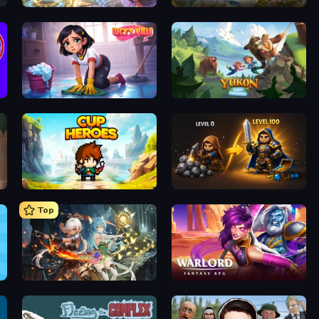
Heroes Assemble
Magic World
Lucy’s Ville
Yukon: Family Adventure
Cup Heroes
Gothic Story RPG
Top
Crystal Saga: Nova
Warlord: Fantasy RPG