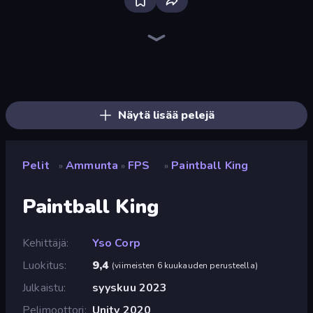
Kirka.io
CS: Chaos Squad
SkillWarz
Hyperblox Shooting
Western Sniper
Sniper Mission
Zomblox
Pixel World
Chicken CS
Battle of the Soldiers: Red vs Blue
Mine Shooter 3D
Mine Shooter 2: Noob vs Mobs
Chicken Strike
SuperTrip.Land
Redcoats.io
KS Z
Block Contra: Clutch Strike
Pixel Combat: Zombies Strike
Näytä lisää pelejä
Pelit
Ammunta
FPS
Paintball King
»
»
»
Paintball King
Kehittäjä
Yso Corp
Luokitus
9,4
(
viimeisten 6 kuukauden perusteella
)
Julkaistu
syyskuu 2023
Pelimoottori
Unity 2020