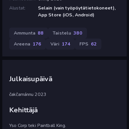
Alustat
Selain (vain työpöytätietokoneet),
App Store (iOS, Android)
Ammunta
88
Taistelu
380
Areena
176
Väri
174
FPS
62
Julkaisupäivä
čakčamánnu 2023
Kehittäjä
Yso Corp teki Paintball King.