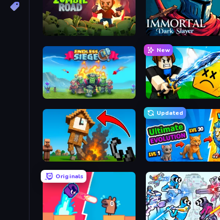
Zombie Road
Immortal: Dark Slayer
New
Endless Siege
Updated
Noob Fuse
Ultimate Evolution
Originals