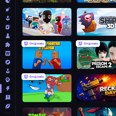
Warfare 1942
Final Drop
Mr. Dude: Online Multiverse Challenge
Ships 3D
Originals
Originals
Puppet Fighter 2 Player
Prison Escape 2
Originals
Escape Tsunami for Brainrots!
Reckon Days