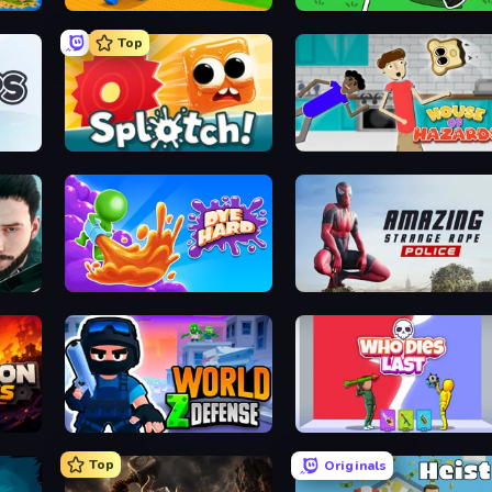
Throw a Lucky Block
Brainrot Arena Online
Top
Splotch!
House of Hazards
Dye Hard
Amazing Strange Rope Police
World Z Defense - Zombie Defense
Who Dies Last?
Top
Originals