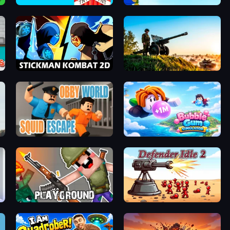
Build and Crush
Bloons Tower Defense 3
Stickman Kombat 2D
Artillery Vs Tanks
Obby World: Squid Escape
Bubble Gum Simulator
Playground
Defender Idle 2