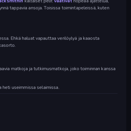
acksmithin
kaltaiset pelit
vaativat
nopeaa ajattelua,
ynnä tappavia ansoja. Toisissa toimintapeleissä, kuten
essa. Ehkä haluat vapauttaa verilöylyä ja kaaosta
kasorto.
via matkoja ja tutkimusmatkoja, joko toiminnan kanssa
ta heti useimmissa selaimissa.