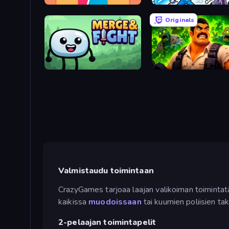
Boom Slingers ReBoom
Space Wars Battlegroun
Originals
Merge & Fight
Zombie Lab Escape
Valmistaudu toimintaan
CrazyGames tarjoaa laajan valikoiman toimintatä
kaikissa
muodoissaan
tai kuumien poliisien tak
2-pelaajan toimintapelit