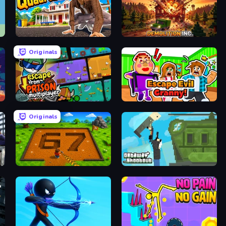
I Am Quadrober!
Demolition Inc.
Originals
Escape From Prison Multiplayer
Escape Evil Granny!
Originals
rk
Obby: Dig Brainrots
Getaway Shootout