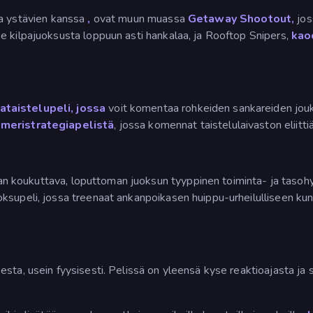
a ystävien kanssa
,
ovat muun muassa
Getaway Shootout,
joss
e kilpajuoksusta loppuun asti hankalaa, ja Rooftop Snipers,
kao
ataistelupeli, jossa
voit komentaa rohkeiden sankareiden jouk
n
meristrategiapelistä
, jossa komennat taistelulaivaston eliittiä
koukuttava, loputtoman juoksun tyyppinen toiminta- ja tasohy
ksupeli, jossa treenaat ankanpoikasen huippu-urheilulliseen kunt
sta, usein fyysisesti. Pelissä on yleensä kyse reaktioajasta ja s