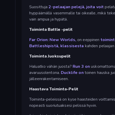
Suosittuja
2-pelaajan pelejä, joita voit
pelat
hyppäämällä vasemmalle tai oikealle, mikä teke
vain ampua ja hypätä.
Toiminta Battle -pelit
Far Orion: New Worlds,
on eeppinen
toimint
Battleshipistä, klassisesta
kahden pelaaja
Toiminta Juoksupelit
Haluatko vähän juosta?
Run 3 on
uskomattoman 
avaruusolentona.
Ducklife on
toinen hauska juo
jälleenrakentamiseen.
Haastava Toiminta-Pelit
Toiminta-peleissä on kyse haasteiden voittamise
nopeasti suoriutuaksesi pelissä hyvin.