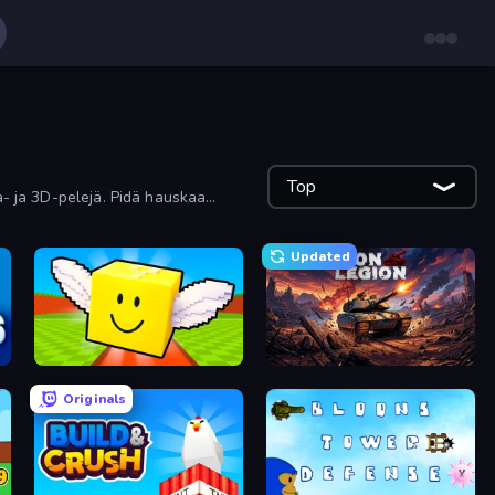
Top
a- ja 3D-pelejä. Pidä hauskaa
Updated
Lucky Brainrot Blocks Online
Iron Legion
Originals