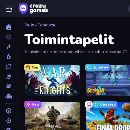
Pelit
»
Toiminta
Toimintapelit
Ilmaisiin online-toimintapeleihimme kuuluu klassisia 2D-
pelaamalla satoja parhaita toimintapelejä ilmaiseksi. Laj
Top
Updated
War the Knights
Stickman Clash
New
Updated