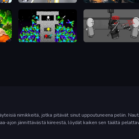
d
Super Crime Steel War Hero
Battle Fleet World
Stick Epic Fighter
Madness Project Nexus
yteisiä nimikkeitä, jotka pitävät sinut uppoutuneena peliin. Na
aa-ajon jännittävästä kiireestä, löydät kaiken sen täältä pelattav