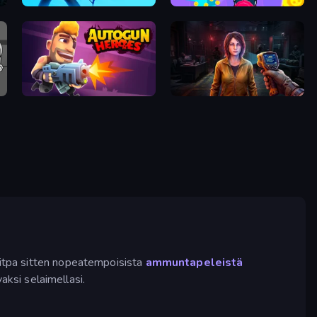
Archers Random
No Pain No Gain - Ragdoll Sandbox
Autogun Heroes
Survival Zone Zombie Outbreak
utitpa sitten nopeatempoisista
ammuntapeleistä
aksi selaimellasi.