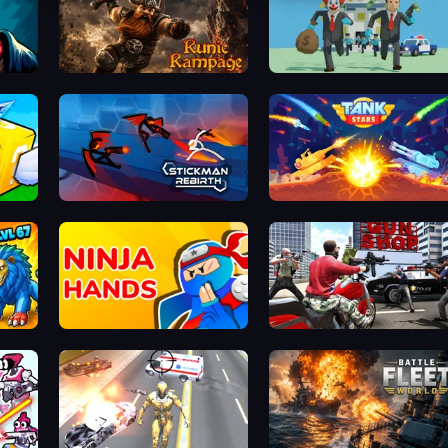
Runic Rampage
Bank Heist
Lucky Block Rush: Fight & Brainrots
Stickman Rebirth
Tank Stars
Ninja Hands
Grand Action Simulator: New Yo