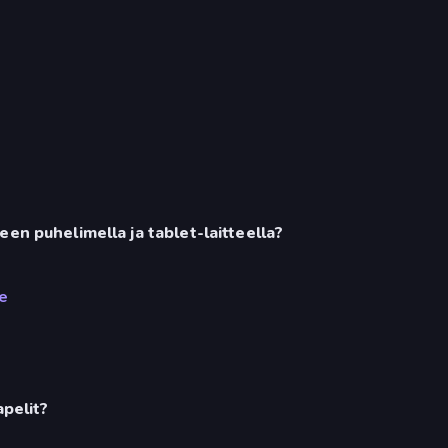
en puhelimella ja tablet-laitteella?
e
apelit?