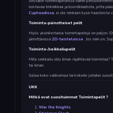
Joissakin toimintapeleissä näihin peruselementte
loistavaa tekniikkaa ja koordinaatiota, jotta p
Cupheadissa
, ei ole niinkään kyse haasteis
Toiminta-painotteiset pelit
Myös yksinkertaisia toimintapelejä on paljon. E
jännittävissä
2D-taisteluissa
. Jos näin on, 
Toiminta-/seikkailupelit
Mitä seikkailu olisi ilman räjähtävää toimintaa?
tai ilman.
Selaa koko valikoimaa tai kokeile joitakin suosi
UKK
Mitkä ovat suosituimmat Toimintapelit ?
War the Knights