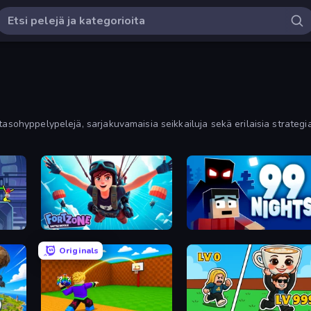
tasohyppelypelejä, sarjakuvamaisia seikkailuja sekä erilaisia strategi
ittele suosituimmat toimintapelit 'eniten pelattujen' mukaan.
Fortzone Battle Royale
99 Nights (Bloxd.io)
Originals