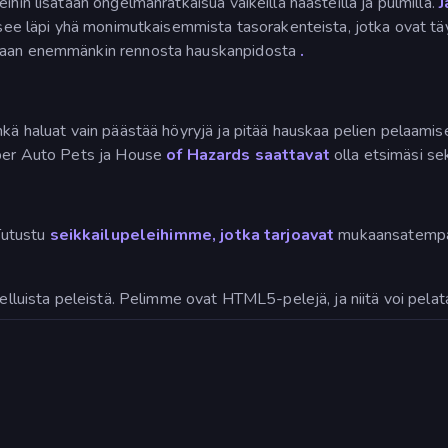
ihin lisätään ongelmanratkaisua vaikeilla haasteilla ja pulmilla.
J
ääsee läpi yhä monimutkaisemmista tasorakenteista, jotka ovat tä
ta vaan enemmänkin rennosta hauskanpidosta
.
hkä haluat vain päästää höyryjä ja pitää hauskaa pelien pelaamis
Super Auto Pets ja House
of Hazards saattavat
olla etsimäsi se
 Tutustu
seikkailupeleihimme, jotka tarjoavat
mukaansatempaa
telluista peleistä. Pelimme ovat HTML5-pelejä, ja niitä voi pela