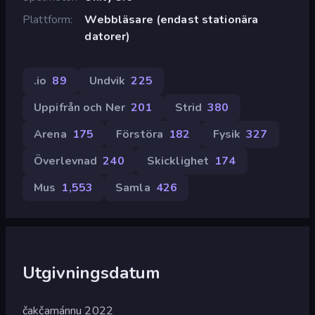
Plattform
Webbläsare (endast stationära
datorer)
.io
89
Undvik
225
Uppifrån och Ner
201
Strid
380
Arena
175
Förstöra
182
Fysik
327
Överlevnad
240
Skicklighet
174
Mus
1,553
Samla
426
Utgivningsdatum
čakčamánnu 2022