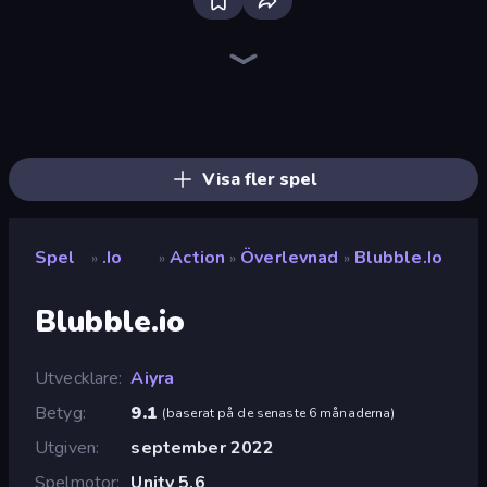
Bloxd.io
Ragdoll Archers
EvoWars.io
Piece of Cake: Merge and Bake
Veck.io
Traffic Rider
Racing Limits
Mahjongg Solitaire
Screw Out: Bolts and Nuts
Words of Wonders
Piles of Mahjong
Designville: Merge & Design
Space Waves
Miniblox
SkillWarz
Stickman Clash
Fortzone Battle Royale
Arrow Escape
Visa fler spel
Spel
.io
Action
Överlevnad
Blubble.io
»
»
»
»
Blubble.io
Utvecklare
Aiyra
Betyg
9.1
(
baserat på de senaste 6 månaderna
)
Utgiven
september 2022
Spelmotor
Unity 5.6