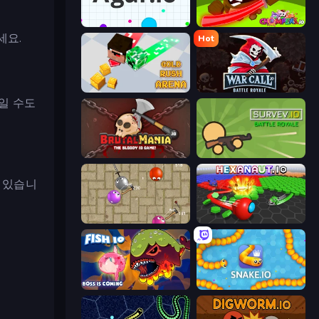
Agar.io
Chompers.io
세요.
Hot
Gold Rush Arena
WarCall.io
일 수도
BrutalMania.io (Brutal Mania)
Survev.io
수 있습니
Balloons.io
Hexanaut.io
Fish IO
Snake.io