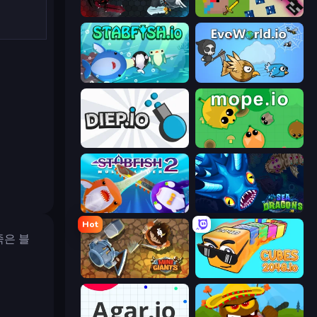
EvoWars.io
CrazySteve.io
Stabfish.io
EvoWorld.io (FlyOrDie.io)
Diep.io
Mope.io
Stabfish 2
SeaDragons.io
Hot
죽은 블
MiniGiants.io
Cubes 2048.io