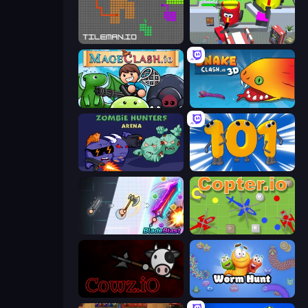
TileMan.io
CleanUp.IO
Mageclash.io
Snake Clash.io
Zombie Hunters Online
Numbers Arena
BladeBlast.io
Copter.io
cowz.io
Worm Hunt