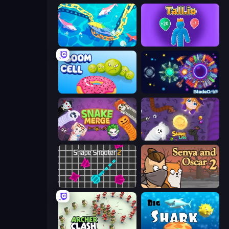
Deep Sea Duel
Tall.io
Boom Cell
BladeOrbit.io
Snake Merge: Idle & io Zone
Snake Lite
Shape Shooter 2
Senya and Oscar 2