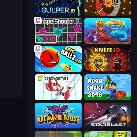
Gulper.io
Digworm.io
Shape Shooter 3
Worms.Zone
EpicBallz.io
Knife.io
Snowball.io
Noob Snake 2048
Dragon Joust (.io)
StarBlast