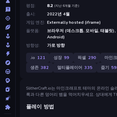
평점
8.2
(
지난 6개월 기준
)
출시
2022년 4월
게임 엔진
Externally hosted (iframe)
플랫폼
브라우저 (데스크톱, 모바일, 태블릿), Cr
Android)
방향성
가로 방향
.io
121
성장
99
픽셀
290
마인
생존
382
멀티플레이어
335
줍기
59
SlitherCraft.io는 마인크래프트 테마의 온
록과 다른 덩어리 뱀을 먹어치우세요. 상대에게 T
플레이 방법