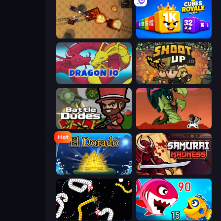
Tanko.io
Cubes 2048 Royale
Dragon.io
Shootup.io
BattleDudes.io
Monster Impact
Hot
El Dorado Lite
Samurai Madness
Worms.io
Fish Eat Getting Big