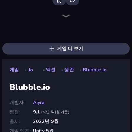
Bloxd.io
Ragdoll Archers
EvoWars.io
Piece of Cake: Merge and Bake
Veck.io
Racing Limits
Traffic Rider
Mahjongg Solitaire
Screw Out: Bolts and Nuts
Words of Wonders
Piles of Mahjong
Designville: Merge & Design
Miniblox
Space Waves
Stickman Clash
SkillWarz
Fortzone Battle Royale
Arrow Escape
게임 더 보기
게임
.io
액션
생존
Blubble.io
»
»
»
»
Blubble.io
개발자
Aiyra
평점
9.1
(
지난 6개월 기준
)
출시
2022년 9월
게임 엔진
Unity 5.6