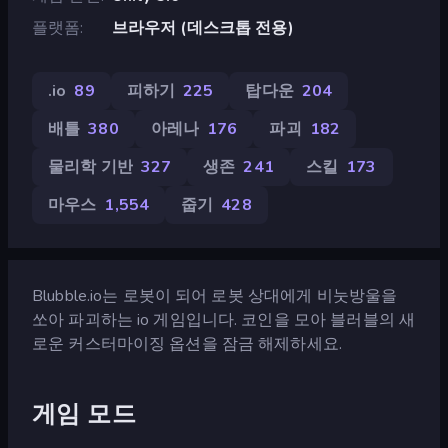
플랫폼
브라우저 (데스크톱 전용)
.io
89
피하기
225
탑다운
204
배틀
380
아레나
176
파괴
182
물리학 기반
327
생존
241
스킬
173
마우스
1,554
줍기
428
Blubble.io는 로봇이 되어 로봇 상대에게 비눗방울을
쏘아 파괴하는 io 게임입니다. 코인을 모아 블러블의 새
로운 커스터마이징 옵션을 잠금 해제하세요.
게임 모드