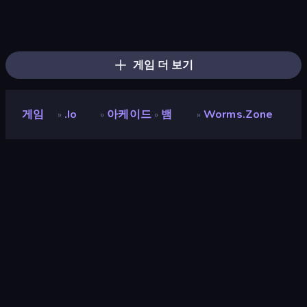
Holey.io Battle Royale
Cubes 2048.io
Hungry Ocean: Eat, Feed and Grow Fish
Snake Clash.io
Gulper.io
Hexanaut.io
Gold Rush Arena
Tall.io
EvoWars.io
Worm Hunt
Giant Rush!
SeaDragons.io
Snake Merge: Idle & io Zone
EpicBallz.io
Noob Snake 2048
Numbers Arena
TileMan.io
Qube 2048
게임 더 보기
게임
.io
아케이드
뱀
Worms.Zone
»
»
»
»
Worms.Zone
개발자
Peaky Muzzle
평점
8.4
(
지난 6개월 기준
)
출시
2018년 10월
마지막 업데이트
2025년 10월
게임 엔진
Externally hosted (iframe)
플랫폼
브라우저 (데스크톱, 모바일, 태블