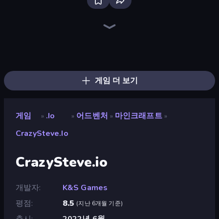
Bloxd.io
EvoWars.io
Stabfish.io
Stabfish 2
Chompers.io
Bump.io
Hexanaut.io
MiniGiants.io
EpicBallz.io
WarCall.io
EvoWorld.io (FlyOrDie.io)
Mope.io
BrutalMania.io (Brutal Mania)
Knife.io
SeaDragons.io
Cubes 2048.io
Push.io
Worm Hunt
게임 더 보기
게임
.io
어드벤처
마인크래프트
»
»
»
»
CrazySteve.io
CrazySteve.io
개발자
K&S Games
평점
8.5
(
지난 6개월 기준
)
출시
2022년 6월