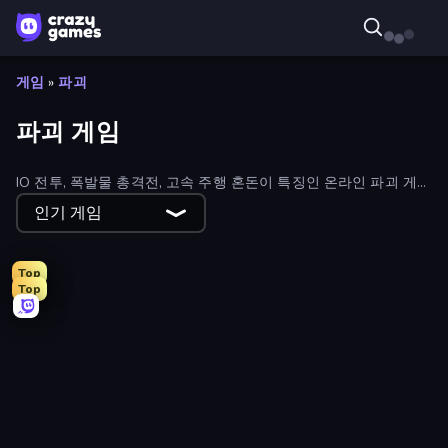
게임
»
파괴
파괴 게임
IO 전투, 폭발물 총격전, 고속 주행 혼돈이 특징인 온라인 파괴 게임
에서 파괴에 대비하세요.
인기 게임
Top
Top
Madness Cars Destroy
Flying Robot Transform Car Games
Bricks Breaker
Ninja Swipe Strike
Time Shooter 2
Playground Man! Ragdoll Show!
Obby: Dig Brainrots
I Am Quadrober!
Smile Slime
99 Balls
Machine Eater
Dragon Simulator 3D
Obby: +1 Click Wall Breaker
BMG: Ragdoll Playground
Stick Crush
Magic Finger 3D
Felon Play: Ragdoll Sandbox
Smash the Car to Pieces!
Noob Fuse
Crusher Clicker
Break a Skyscraper
Bad Cat - Granny's Return
Time Shooter 3: SWAT
Iron Legion
Stack Fall
TNT Bomber
Fun Ragdoll Challenge!
City Car Driving Simulator: Ultimate 2
Block Wall Destroyer
Stellar Swarm