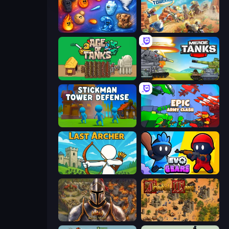
Elemental Merge
Day D Tower Rush
Age of Tanks Warriors: TD War
Merge Master Tanks: Tank Wars
Stickman Tower Defense Idle 3D
Epic Army Clash
Last Archer
Evo Gears
Khan Wars
Feudal Wars