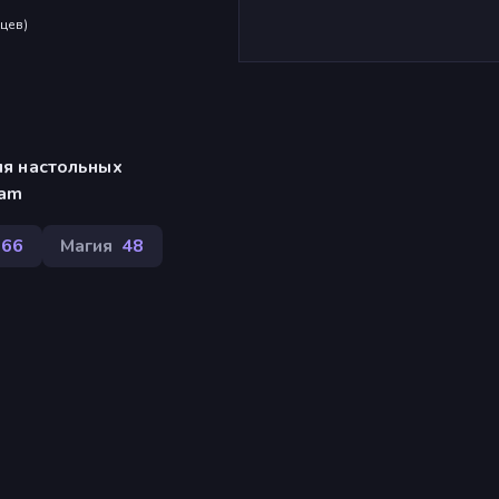
яцев
)
ля настольных
eam
266
Магия
48