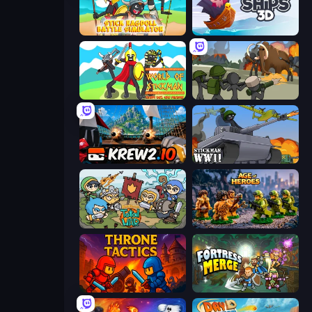
Stick Ragdoll Battle Simulator
Ships 3D
World of Stickman Classic RTS
Stickman History Battle
Krew.io
Stickman WW2
Raid Heroes: Total War
Age of Heroes
Throne Tactics
Fortress Merge