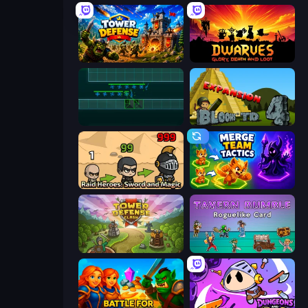
Tower Defense
Dwarves: Glory, Death, and Loot
Vector TD
Bloons Tower Defense 4 Expansion
Raid Heroes: Sword and Magic
Merge Team Tactics
Tower Defense Clash
Tavern Rumble: Roguelike Card