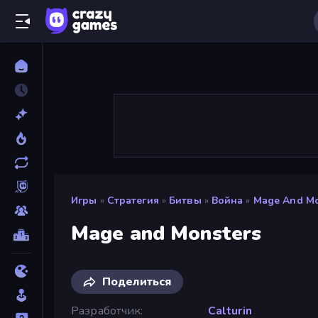
Игры
»
Стратегия
»
Битвы
»
Война
»
Mage And Mo
Mage and Monsters
Поделиться
Разработчик
Calturin