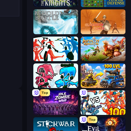
War the Knights
Tower Swap
Behold Battle
Gladiator Fights
Funny Battle Simulator
Infinity Kingdom
Funny Battle Simulator 2
AOD - Art Of Defense
Top
Idle Zombie Wave: Survivors
Horde Killer: You vs 100
Top