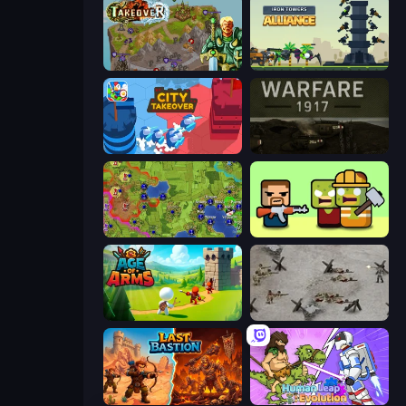
Takeover
Iron Towers Alliance
City Takeover
Warfare 1917
Hex Empire
Zombie Horde: Build & Survive
Age Of Arms
Warfare 1944
Last Bastion
Human Leap: Evolution