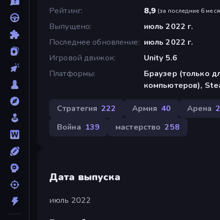
Рейтинг
8,9
(
за последние 6 мес
Выпущено
июль 2022 г.
Последнее обновление
июль 2022 г.
Игровой движок
Unity 5.6
Платформы
Браузер (только д
компьютеров), St
Стратегия
222
Армия
40
Арена
Война
139
мастерство
258
Дата выпуска
июль 2022