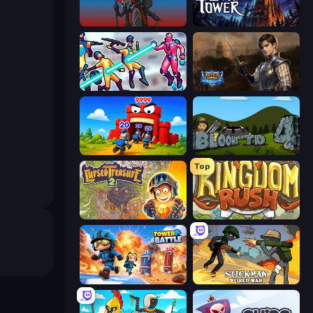
Stick War
Evil Tower
Hero 3: Flying Robot
Battle Arena
TimeWarriors
Bloons Tower Defense 4
Top
Cursed Treasure 2
Kingdom Rush
Tower Battle
Stickman World War