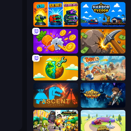
Pumpkin Defense: Merge Cannon
Harbor Tycoon
Farm Ring Idle
Mine Clicker
Land Explorers: Merge & Build
Day D Tower Rush
Ascent of Echoes
Legend of Hero