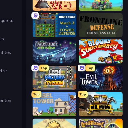
Defender Idle 2
Endless Siege
 que tu
Tower Swap
Frontline Defense
les
nt tes
Tower Defense - Alien Invasion
Bloons Super Monkey
Top
Top
être
Leek Factory Tycoon
Evil Tower
Top
Top
er ton
Babel Tower
Mr. Mine