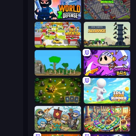
World Z Defense - Zombie Defense
Oil Mining 3D: Petrol Factory
Idle Inventor
Iron Towers Alliance
Age Of War
Dungeons and Bags
Tiny Ranger
Idle Clicker Runner
Raid Heroes: Total War
Money Factory: Tycoon Idle Game