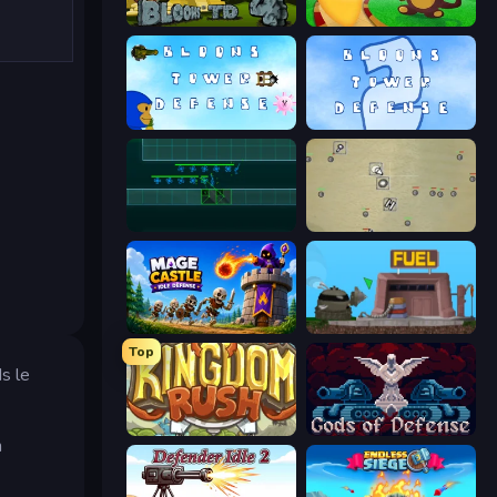
Bloons Tower Defense 4 Expansion
Bloons Tower Defense
Bloons Tower Defense 3
Bloons Tower Defense 2
Vector TD
Desktop Tower Defense
Mage Castle Idle Defense
Motherload
Top
s le
Kingdom Rush
Gods of Defense
n