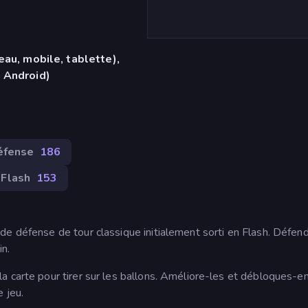
eau, mobile, tablette),
 Android)
éfense
186
Flash
153
e défense de tour classique initialement sorti en Flash. Défend
in.
a carte pour tirer sur les ballons. Améliore-les et débloques-e
 jeu.