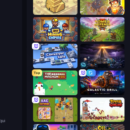
City Blocks
Cursed Treasure 2
Idle Mining Empire
Tower Defense Clash
Conveyor Idle
The Last Lighthouse
Top
The MachinEGG
Galactic Drill
qui
Bag Defense
Tower vs Goblins