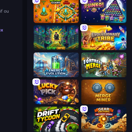
if ou
BloomGuard
PLINKO!
ux
Laptop Empire
Evolutionary Tribe
Energy Evolution
Fortress Merge
Lucky Pick
Merge Miner
Drift Tycoon
Gear Factory