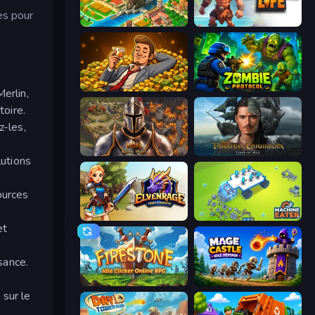
es pour
Empire City
Caveman Life
Idle Billionaire Tycoon
Zombie Protocol
erlin,
toire.
z-les,
Khan Wars
Pirates of the Caribbean: ToW
lutions
ources
Elvenrage
Machine Eater
et
sance.
Firestone – Idle Clicker Online RPG
Mage Castle Idle Defense
 sur le