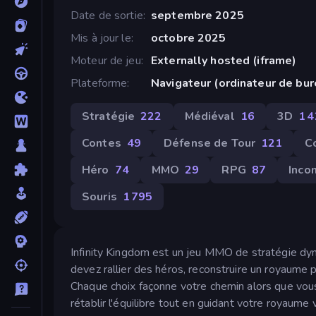
Date de sortie
septembre 2025
Mis à jour le
octobre 2025
Moteur de jeu
Externally hosted (iframe)
Plateforme
Navigateur (ordinateur de bu
Stratégie
222
Médiéval
16
3D
1 
Contes
49
Défense de Tour
121
C
Héro
74
MMO
29
RPG
87
Inco
Souris
1 795
Infinity Kingdom est un jeu MMO de stratégie d
devez rallier des héros, reconstruire un royaume 
Chaque choix façonne votre chemin alors que vous 
rétablir l'équilibre tout en guidant votre royaume