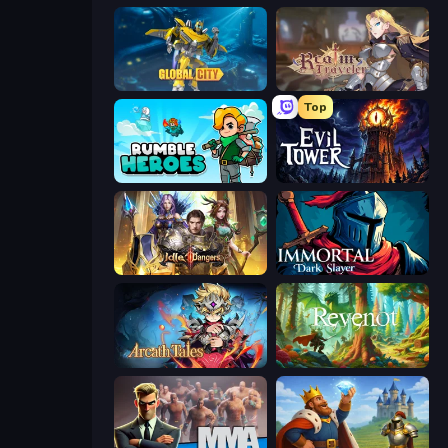
Global City
Realm Traveler
Top
Rumble Heroes
Evil Tower
Idle Dangers
Immortal: Dark Slayer
Arcath Tales
Revenot