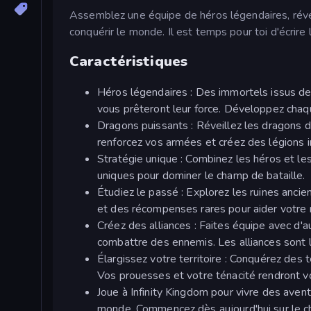
Assemblez une équipe de héros légendaires, révei
conquérir le monde. Il est temps pour toi d'écrire l'
Caractéristiques
Héros légendaires : Des immortels issus de 
vous prêteront leur force. Développez chaque
Dragons puissants : Réveillez les dragons d
renforcez vos armées et créez des légions in
Stratégie unique : Combinez les héros et le
uniques pour dominer le champ de bataille.
Étudiez le passé : Explorez les ruines anc
et des récompenses rares pour aider votre
Créez des alliances : Faites équipe avec d'
combattre des ennemis. Les alliances sont la
Élargissez votre territoire : Conquérez des 
Vos prouesses et votre ténacité rendront vo
Joue à Infinity Kingdom pour vivre des aventu
monde. Commencez dès aujourd'hui sur le ch