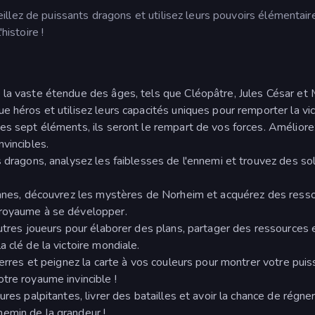
llez de puissants dragons et utilisez leurs pouvoirs élémentair
histoire !
la vaste étendue des âges, tels que Cléopâtre, Jules César et M
 héros et utilisez leurs capacités uniques pour remporter la vic
es sept éléments, ils seront le rempart de vos forces. Améliore
vincibles.
s dragons, analysez les faiblesses de l'ennemi et trouvez des so
iennes, découvrez les mystères de Norheim et acquérez des ress
 royaume à se développer.
autres joueurs pour élaborer des plans, partager des ressources 
 clé de la victoire mondiale.
terres et peignez la carte à vos couleurs pour montrer votre puis
tre royaume invincible !
res palpitantes, livrer des batailles et avoir la chance de régner
emin de la grandeur !