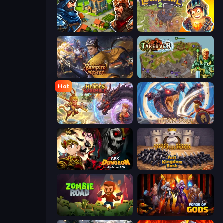
Your Majesty - Build & Conquer
Cursed Treasure 2
Vampire Master
Takeover
Hot
Heroes Assemble
Titan Soul: Action RPG
AFK Dungeon: Idle Action RPG
Ant Kingdom Rush
Zombie Road
Forge of Gods