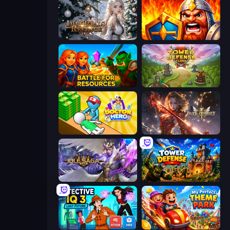
Immortals Revenge
WarLink: Crown & Clash
Battle for Resources
Tower Defense Clash
Doctor Hero
Dark Odyssey
Idle Saga
Tower Defense
Detective IQ 3
My Perfect Theme Park