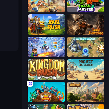
Day D Tower Rush
Trash Master
Raid & Rush
Runic Rampage
Frost Land - Snow Survival
Battle for the Galaxy
Kingdom Rush
Project Restoration
Epic Empire: Tower Defense
Steam City