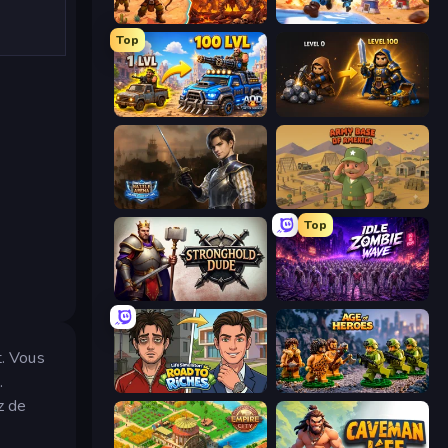
Last Bastion
Tower Battle
Top
AOD - Art Of Defense
Gothic Story RPG
Battle Arena
Army Base Of America
Top
Stronghold Dude
Idle Zombie Wave: Survivors
. Vous
.
Life Simulator: Road to Riches
Age of Heroes
z de