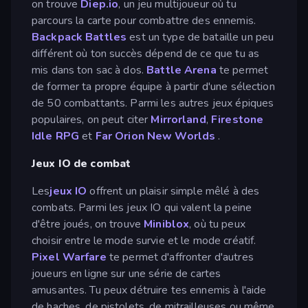
on trouve
Diep.io
, un jeu multijoueur où tu
parcours la carte pour combattre des ennemis.
Backpack Battles
est un type de bataille un peu
différent où ton succès dépend de ce que tu as
mis dans ton sac à dos.
Battle Arena
te permet
de former ta propre équipe à partir d'une sélection
de 50 combattants. Parmi les autres jeux épiques
populaires, on peut citer
Mirrorland
,
Firestone
Idle RPG
et
Far Orion New Worlds
.
Jeux IO de combat
Les
jeux IO
offrent un plaisir simple mêlé à des
combats. Parmi les jeux IO qui valent la peine
d'être joués, on trouve
Miniblox
, où tu peux
choisir entre le mode survie et le mode créatif.
Pixel Warfare
te permet d'affronter d'autres
joueurs en ligne sur une série de cartes
amusantes. Tu peux détruire tes ennemis à l'aide
de haches, de pistolets, de mitrailleuses ou même