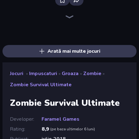
Bloxd.io
Ragdoll Archers
EvoWars.io
Piece of Cake: Merge and Bake
Veck.io
Racing Limits
Traffic Rider
Mahjongg Solitaire
Screw Out: Bolts and Nuts
Words of Wonders
Piles of Mahjong
Designville: Merge & Design
Miniblox
Space Waves
Stickman Clash
SkillWarz
Fortzone Battle Royale
Arrow Escape
Arată mai multe jocuri
Jocuri
Impuscaturi
Groaza
Zombie
»
»
»
»
Zombie Survival Ultimate
Zombie Survival Ultimate
Developer
Faramel Games
Rating
8,9
(
pe baza ultimelor 6 luni
)
Publicat
iulie 2018