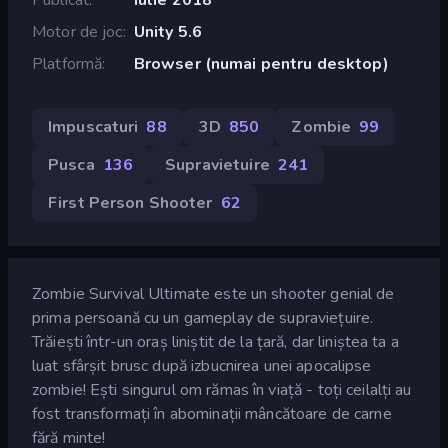
Motor de joc
Unity 5.6
Platformă
Browser (numai pentru desktop)
Impuscaturi
88
3D
850
Zombie
99
Pusca
136
Supravietuire
241
First Person Shooter
62
Zombie Survival Ultimate este un shooter genial de
prima persoană cu un gameplay de supraviețuire.
Trăiești într-un oraș liniștit de la țară, dar liniștea ta a
luat sfârșit brusc după izbucnirea unei apocalipse
zombie! Ești singurul om rămas în viață - toți ceilalți au
fost transformați în abominații mâncătoare de carne
fără minte!