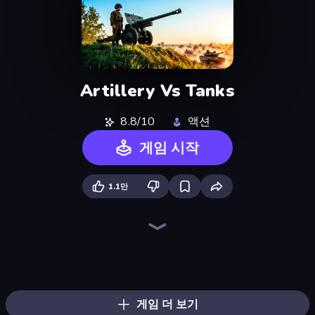
Artillery Vs Tanks
8.8/10
액션
게임 시작
1.1만
Redcoats.io
Ships Battlefield 3D
Heli Military Base
Iron Legion
Mortar Squad
War the Knights
Real Warships
FPV War Kamikaze Drone
Jet Fighter Airplane Racing
Modern Cannon Strike
Attack of Duty
Sea Strike
Krew.io
Warzone Armor
Tanks 3D
Free Rally: Pripyat
Dogfight
City Constructor
게임 더 보기