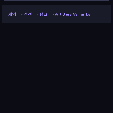
게임
액션
탱크
Artillery Vs Tanks
»
»
»
Artillery Vs Tanks
개발자
GamePush
평점
8.8
(
지난 6개월 기준
)
출시
2026년 6월
게임 엔진
Unity 2022
플랫폼
브라우저 (데스크톱, 모바일, 태블릿),
CrazyGames 앱 (iOS, Android)
방향성
가로 방향
액션
440
모바일
2,363
3D
854