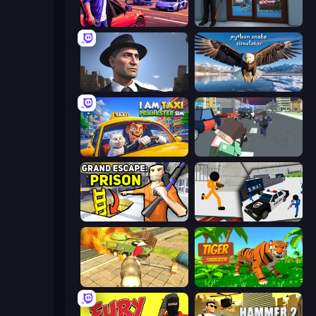
Gangster Crimes Online 6: Mafia City
Crime City Robbery Thief Games
Downtown 1930s Mafia
Python Snake Simulator
I Am Taxi Prankster Sim
Pixel Stories 2: Night of Payoff
Grand Escape: Prison
Stickman Prison: Counter Assault
Wild Animal Zoo City Simulator
Tiger Simulator 3D