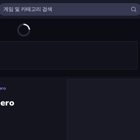
ero
Hero