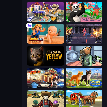
Casino Robbery
Panda Simulator 3D
Mother Life Simulator: Prank
Spider Hero Street Fight
The Cat in Yellow
Bank Robbery
Vegas Clash 3D
Cat Life Simulator 3D