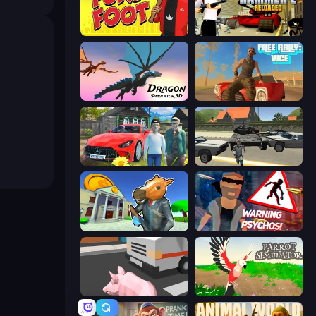
Fury Foot
Hammer 2
Dragon Simulator 3D
Free Rally: Vice
Speedboy: History with Grandfather
Gangster Vegas Grand City
Bank Robbery 3
City of Psychos
Crazy Pig Simulator
Parrot Simulator