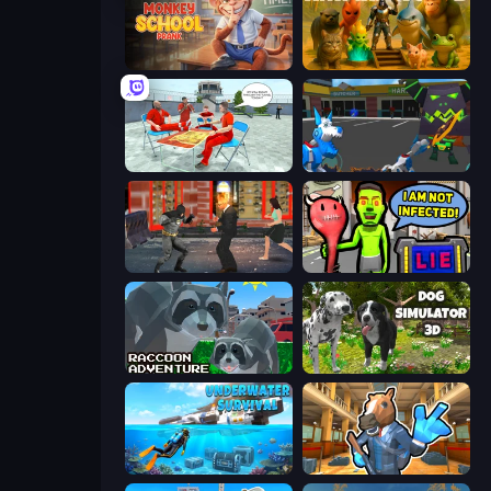
Monkey School Prank
Animal World
Alcatraz Prison Escape Plan
Robot Dog City Simulator
Bat Hero: Immortal Legend Crime Fighter
I Am Not Infected!
Raccoon Adventure: City Simulator 3D
Dog Simulator 3D
Underwater Survival: Deep Dive
Bank Robbery 2