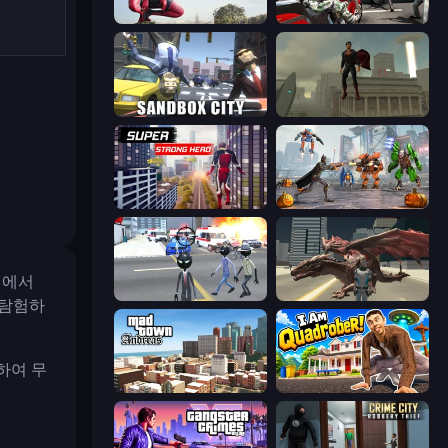
Amazing Strange Rope Police
Grand Action Simulator: New York
Sandbox City
The Superman - Theme is Aliens
Super Strong Hero
Flying Bat Robot Car Transform Game
임에서
Amazing Crime Strange Stickman
Dragon Vice City
 탐험하
하여 무
Mad Town Andreas: Mafia Storie
I Am Quadrober!