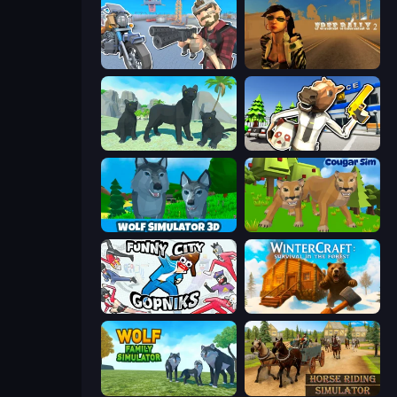
Shoot and Drive
Free Rally 2
Panther Family Simulator 3D
Bank Robbery: Escape
Wolf Simulator: Wild Animals 3D
Cougar Simulator: Big Cats
Funny City: Gopniks
WinterCraft: Survival in the Forest
Wolf Family Simulator
Horse Riding Simulator