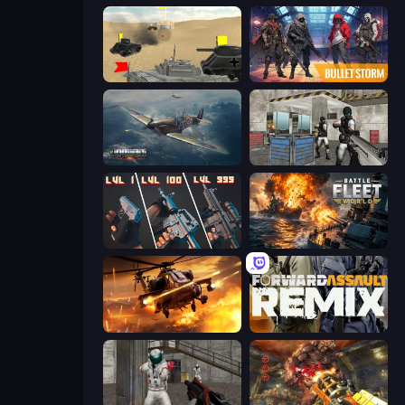
Tanks Battlefield: Desert
Bulletstorm
Dogfight
Bullet Fury 2
The Range 3D
Battle Fleet World
Heli Military Base
Forward Assault Remix