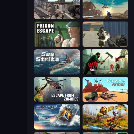
Mad Boss
Grandfather Road Chase: Shooter
Prison Escape
Masked Forces
Sea Strike
Death City Zombie Invasion
Escape from Zombies
Warzone Armor
Jet Fighter Airplane Racing
Jungle Deer Hunting