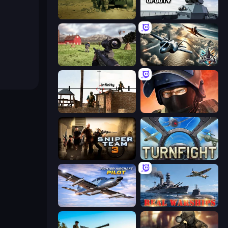
Modern Cannon Strike
Attack of Duty
Dead Zed
Aces of the Sky: Epic Dogfights
Lethal Sniper 3D: Army Soldier
Bullet Force
Sniper Team 3
Turnfight
Fighter Aircraft Pilot
Real Warships