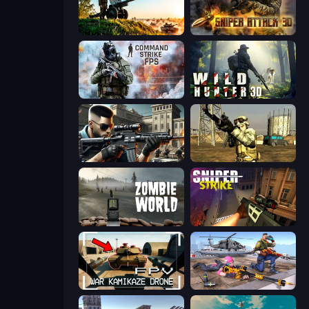
Artillery Vs Tanks
Sniper Attack 3D: Shooting War
Command Strike FPS
Wild Hunter 3D
Sure Shot
Mountain Operation
Zombie World
Sniper Strike
FPV War Kamikaze Drone
FPS Commando Gun Shooting Game