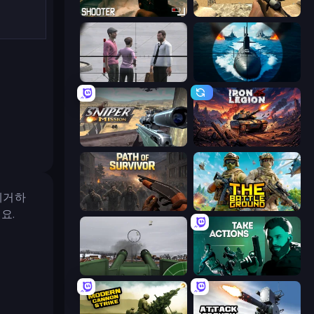
BodyCamera Shooter
Ghost Sniper
Sniper Assassin - Government Agent
Ships Battlefield 3D
Sniper Mission
Iron Legion
제거하
Path of Survivor
The Battleground
요.
Flakmeister
Take Actions