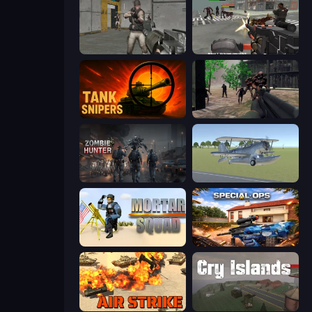
Warfare Area
Masked Forces: Zombie Survival
Tank Snipers
Sudden Attack
Zombie Hunter
3D Flight Simulator
Mortar Squad
Special Ops: GO
Air Strike
Cry Islands