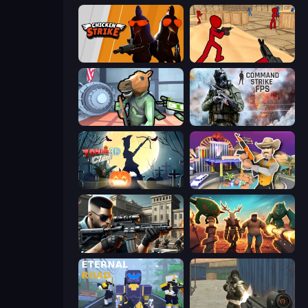
Chicken Strike
Stickman Counter Terror Strike
Bank Robbery
Command Strike FPS
Zombie Clash 3D: Halloween
Casino Robbery
Sure Shot
Horde Crusher