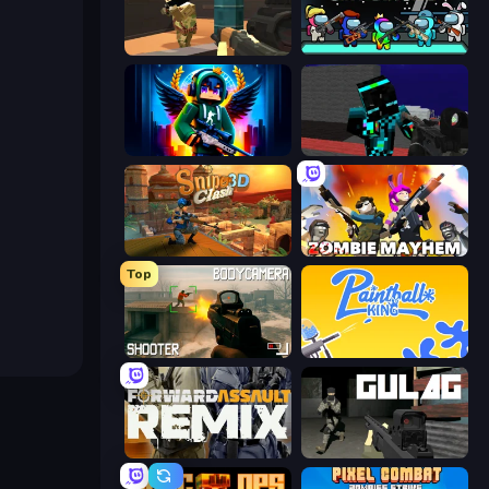
Pixel Force
Imposter Battle Royale
Block Contra: Clutch Strike
Pixel Wars of Hero
Sniper Clash 3D
Zombie Mayhem
Top
BodyCamera Shooter
Paintball King
Forward Assault Remix
Gulag