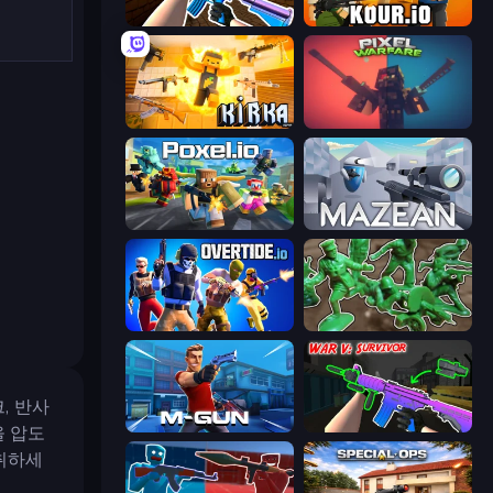
KS Z
Kour.io
Kirka.io
Pixel Warfare
Poxel.io
Mazean
Overtide.io
Soldiers - Capture and Control!
, 반사
Muscle Gun.IO
War V: Survivor
을 압도
취하세