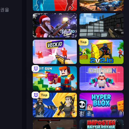
패권을
Battle of the Soldiers: Red vs Blue
Special Ops: GO
Winter Clash 3D
Pixel Gun 3D
Top
Veck.io
2v2.io
Bit Gun.io
Chicken CS
Top
BuildNow GG
Hyperblox Shooting