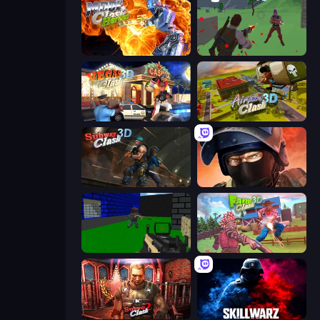
Moon Clash Heroes
Battle Royale Survival
Vegas Clash 3D
Airport Clash 3D
Subway Clash Remastered
Bullet Force
Advanced Pixel Apocalypse 3
Farm Clash 3D
Subway Clash 2
SkillWarz