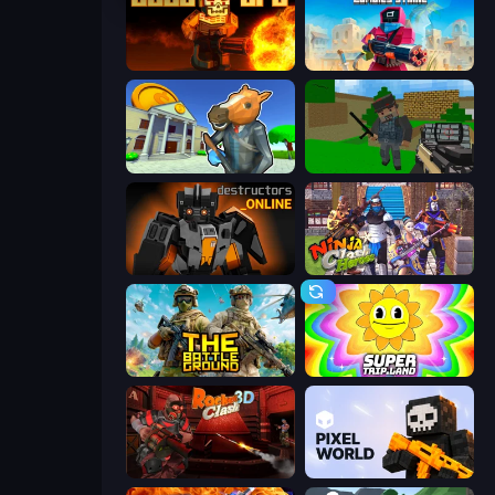
BLOCOPS
Pixel Combat: Zombies Strike
Bank Robbery 3
Crazy Pixel Apocalypse
Destructors Online
Ninja Clash Heroes
The Battleground
SuperTrip.Land
Rocket Clash 3D
Pixel World