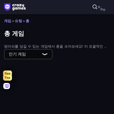
게임
»
슈팅
»
총
총 게임
방아쇠를 당길 수 있는 게임에서 총을 쏘아보세요! 이 포괄적인 무
료 총기 게임에는 무기 달걀부터 좀비 아포칼립스 슈팅 게임까지
인기 게임
모든 것이 있습니다. 필터를 사용하여 최신 및 최고의 총기 게임을
찾아보세요.
Top
Top
Stickman Project
I Am Taxi Prankster Sim
Redcoats.io
Western Sniper
Fragen
Battle Brigade
Time Shooter 2
Kirka.io
Smash the Car to Pieces!
CS: Chaos Squad
Command Strike FPS
Zombie Road
Zomblox
Find The Alien
The Secret Service
Pixel Warfare
Pixel World
Camo Sniper
Time Shooter 3: SWAT
Furry Road
Zombies 4 Weapon Merge
Artillery Vs Tanks
Gun Blast
Funny Shooter - Destroy All
Stickman Bullet Warriors
Shoot Brainrot
KS Z
Gun Bounce Idle
Funny Shooter 2
Pew Pew Dose