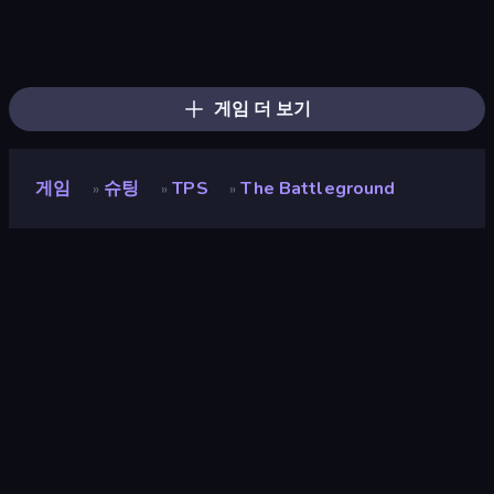
Fragen
Command Strike FPS
SkillWarz
Zombie Hunter
CS: Chaos Squad
Wild Hunter 3D
Subway Clash Remastered
Winter Clash 3D
Warfare Area
Arsenal Online
Battle Area
Subway Clash 2
Dead Zed
Death City Zombie Invasion
Bulletstorm
Zombie World
Vegas Clash 3D
KS Z
게임 더 보기
게임
슈팅
TPS
The Battleground
»
»
»
The Battleground
개발자
Sleepless Games
평점
9.0
(
지난 6개월 기준
)
출시
2025년 11월
마지막 업데이트
2026년 2월
게임 엔진
Unity 6
플랫폼
브라우저 (데스크톱, 모바일, 태블