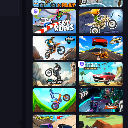
Moto X3M 5: Pool Party
Moto X3M 4 Winter
Sky Riders
Moto X3M 6: Spooky Land
Trial Mania
Jump Master: Car Racing
Xtreme Moto Mayhem
Stunt Paradise
Hill Climb on Moto Bike
Bike Jump