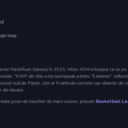
bă
uțin timp
nterior FlashRush Games) în 2015, Moto X3M a început ca un joc
mobile. "X3M" din titlu este leetspeak pentru "Extreme", reflec
 ascund ouă de Paște, cum ar fi vehicule secrete sau obiecte de co
e de reluare.
 create jocuri de baschet de mare succes, precum
Basketball L