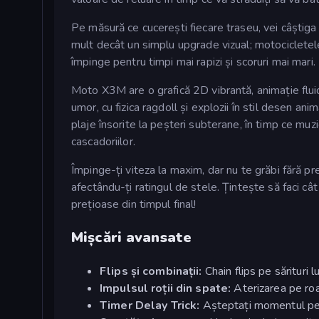
Pe măsură ce cucerești fiecare traseu, vei câștiga
mult decât un simplu upgrade vizual; motocicletele
împinge pentru timpi mai rapizi și scoruri mai mari.
Moto X3M are o grafică 2D vibrantă, animație fluidă
umor, cu fizica ragdoll și explozii în stil desen an
plaje însorite la peșteri subterane, în timp ce muz
cascadoriilor.
Împinge-ți viteza la maxim, dar nu te grăbi fără 
afectându-ți ratingul de stele. Țintește să faci câ
prețioase din timpul final!
Mișcări avansate
Flips și combinații:
Chain flips pe sărituri l
Impulsul roții din spate:
Aterizarea pe roat
Timer Delay Trick:
Așteptați momentul perfe