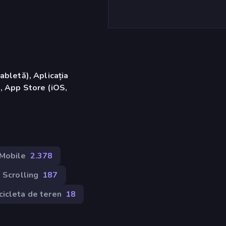
abletă), Aplicația
, App Store (iOS,
Mobile
2.378
 Scrolling
187
icleta de teren
18