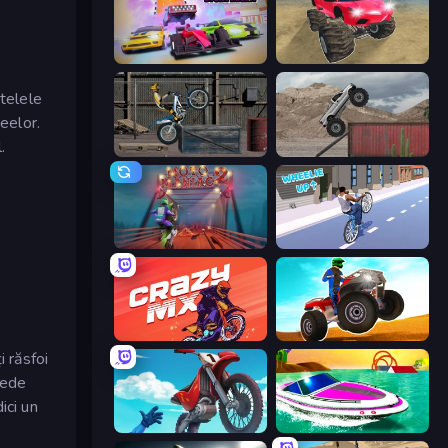
MR RACER Stunt Mania
Monster Cars: Ultimate Simulator
Stelele
eelor.
.
Trials Ride
Hard Wheels
Moto Maniac 2
Wheelie Up
Crazy MX
ATV Ultimate Offroad
 răsfoi
pede
ici un
Airborne Motocross
Jet Boat Racing