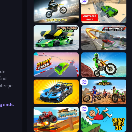
Super MX - Last Season
Obstacle Race: Destroying Simulator!
Sportcars Crash
Slingshot Stunt Driver & Sport
 de
Stunt Racer
Dirt Bike Mad Skills
tând
lecție,
GT Cars Mega Ramps
Bike Stunts Race Bike Games 3D
egends
Endless Truck
Crazy Flips 3D