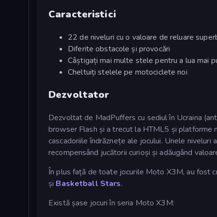
Caracteristici
22 de niveluri cu o valoare de reluare super
Diferite obstacole și provocări
Câștigați mai multe stele pentru a lua mai p
Cheltuiți stelele pe motociclete noi
Dezvoltator
Dezvoltat de MadPuffers cu sediul în Ucraina (a
browser Flash și a trecut la HTML5 și platforme 
cascadoriile îndrăznețe ale jocului. Unele niveluri
recompensând jucătorii curioși și adăugând valoar
În plus față de toate jocurile Moto X3M, au fost
și
Basketball Stars
.
Există șase jocuri în seria Moto X3M: