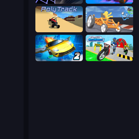
Crazy Roll 3D
Car Race: 3D
PolyTrack
Draw Crash Race
Ultimate Flying Car 2
Moto Robots: Steel Trial