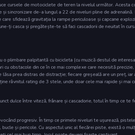
ce cursele de motociclete de teren la nivelul următor. Acesta 
e și sincronizare de-a lungul a 22 de niveluri pline de adrenalină.
e care sfidează gravitația la rampe periculoase și capcane exploz
ne-ți casca și pregătește-te să faci cascadorii de neuitat în curs
u o plimbare palpitantă cu bicicleta (cu muzică destul de interesa
i cu obstacole din ce în ce mai complexe care necesită precizie,
lăsa prea distras de distracție; fiecare greșeală are un preț, iar 
ține râvnitul rating de 3 stele, unde doar cele mai rapide și mai 
nct dulce între viteză, frânare și cascadorie, totul în timp ce te f
ocând progresiv. În timp ce primele niveluri te ușurează, pistel
bucle și pericole. Cu aspectul unic al fiecărei piste, există o mu
teți cel mai bun timp. Jocul poate deveni foarte captivant.