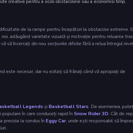
rute creative pentru a ocoli obstacolele sau a economisi timp.
dificultate de la rampe pentru începători la obstacole extreme. 
 noi, adăugând varietate vizuală și motivație pentru reluarea tras
să încercați din nou secțiunile dificile fără a relua întregul nivel
nd este necesar, dar nu ezitați să frânați când vă apropiați de
asketball Legends
și
Basketball Stars
. De asemenea, puteți
ri populare în care conduceți rapid în
Snow Rider 3D
. Cât de re
 precizia la condus în
Eggy Car
, unde ești responsabil să împied
uri.