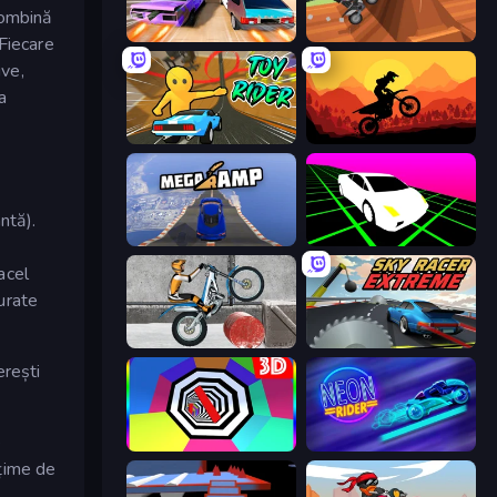
combină
Turbo Cars: Pipe Stunts
Blocky Trials
 Fiecare
ive,
a
Toy Rider
Sunset Bike Racing
ntă).
Mega Ramp Car Stunt
Slope Car
acel
curate
Trials Ice Ride
Sky Racer Extreme
erești
e
Color Tunnel
Neon Rider
lțime de