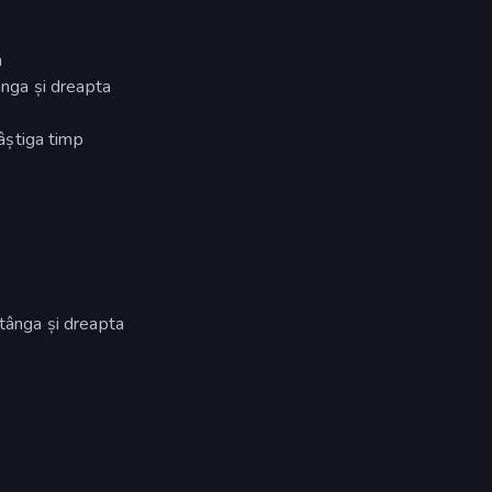
a
tânga și dreapta
câștiga timp
stânga și dreapta