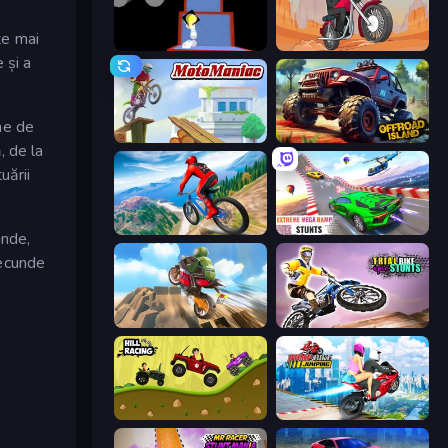
te mai
Ice Dodo
Stickman Moto Race Extreme
 și a
ine de
Moto Maniac
Offroad Island
, de la
uării
Riders Downhill Racing
Impossible Mega Ramp Car Stunt
unde,
secunde
Cartoon Moto Stunt
Trial Bike Epic Stunts
Hill Racing
Ramp Bike Jumping