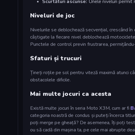
Scurtături ascunse:
Unele niveluri permit 
Niveluri de joc
Nivelurile se deblochează secvențial, crescând în 
câștigate la fiecare nivel deblochează motociclete
Punctele de control previn frustrarea, permițându-vă 
Sfaturi și trucuri
Țineți roțile pe sol pentru viteză maximă atunci câ
obstacolele dificile.
Mai multe jocuri ca acesta
Există multe jocuri în seria Moto X3M, cum ar fi
B
categoria noastră de condus și puteți încerca titlu
poți merge pe gheață? De asemenea, îți poți testa
ou să cadă din mașina ta, pe cele mai abrupte deal