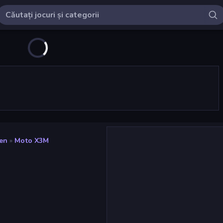
ren
»
Moto X3M