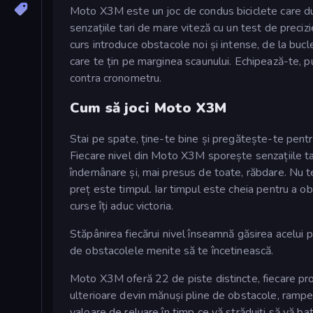
Moto X3M este un joc de condus biciclete care du
senzațiile tari de mare viteză cu un test de precizi
curs introduce obstacole noi și intense, de la bucl
care te țin pe marginea scaunului. Echipează-te, pu
contra cronometru.
Cum să joci Moto X3M
Stai pe spate, ține-te bine și pregătește-te pentr
Fiecare nivel din Moto X3M sporește senzațiile tar
îndemânare și, mai presus de toate, răbdare. Nu te 
preț este timpul. Iar timpul este cheia pentru a ob
curse îți aduc victoria.
Stăpânirea fiecărui nivel înseamnă găsirea acelui pu
de obstacolele menite să te încetinească.
Moto X3M oferă 22 de piste distincte, fiecare prov
ulterioare devin mănuși pline de obstacole, rampe, 
valoare de reluare în timp ce vă străduiți să vă ba