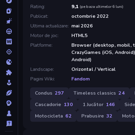
Rating
9,1
(
pe baza ultimelor 6 luni
)
Publicat
octombrie 2022
Ultima actualizare
mai 2026
Motor de joc
HTML5
Platforme
Browser (desktop, mobil, t
CrazyGames (iOS, Android)
Android)
Landscape
Orizontal / Vertical
Pagini Wiki
Fandom
Condus
297
Timeless classics
24
Cascadorie
130
1 Jucător
146
Side
Motocicleta
62
Prabusire
32
Motoc