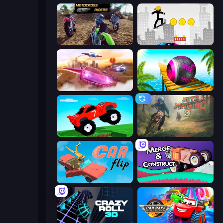
MotoCross Riders
Stickman Skate: 360 Epic City
Ultimate Flying Car
Rolling Balls Sea Race
Funny Mad Racing
Moto Maniac 3
Car Flip!
Merge & Construct