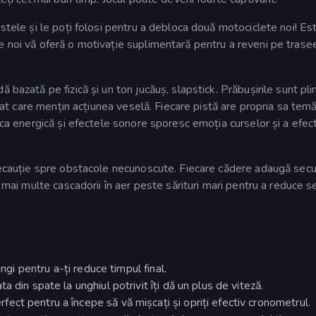
 stele și le poți folosi pentru a debloca două motociclete noi! Es
 noi vă oferă o motivație suplimentară pentru a reveni pe trasee
 bazată pe fizică și un ton jucăuș, slapstick. Prăbușirile sunt pl
imat care mențin acțiunea veselă. Fiecare pistă are propria sa temă
ica energică și efectele sonore sporesc emoția curselor și a efect
precauție spre obstacole necunoscute. Fiecare cădere adaugă sec
t mai multe cascadorii în aer peste sărituri mari pentru a reduce 
ungi pentru a-ți reduce timpul final.
a din spate la unghiul potrivit îți dă un plus de viteză.
ct pentru a începe să vă mișcați și opriți efectiv cronometrul.