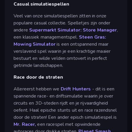
Casual simulatiespellen
Veel van onze simulatiespellen zitten in onze
populaire casual collectie. Spelletjes zijn onder
andere
Supermarkt Simulator: Store Manager
,
een klassiek managementspel.
Steen Gras:
Mowing Simulator
is een ontspannend maar
verslavend spel waarin je een krachtige maaier
bestuurt en wilde velden omtovert in perfect
getrimde landschappen.
Race door de straten
Allereerst hebben we
Drift Hunters
- dit is een
spannende race- en driftsimulatie waarin je over
circuits en 3D-steden rijdt en je rijvaardigheid
oefent. Haal epische stunts uit en race razendsnel
door de straten! Een ander episch simulatiespel is
Mr. Racer,
een racespel met opwindende
autoraces door drukke straten.
Planet Smash