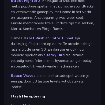
Street Fighter 2
. Er volgde al snel een hele
reeks populaire spellen met iconische soundtracks
en verslavende gameplay, met name in het vecht-
en racegenre. Arcadegaming was weer cool.
Enkele memorabele titels uit deze tijd zijn Tekken,
Mortal Kombat en Ridge Racer.
Games als
Jet Rush
en
Color Tunnel
zijn
duidelijk geïnspireerd op de maffe arcade-achtige
racers uit de jaren 90. En dan zijn er ook nog
mobiele spellen als
Stacky Bird
die 'arcade'
volledig herdefiniëren met hypercasual gameplay
en ongelooflijk verslavende mechanieken.
Space Waves
is een snel arcadespel waarin je
een pijl door 33 lastige levels vol obstakels
loodst.
Flash Heropleving