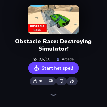
Obstacle Race: Destroying
Simulator!
8,6/10
Arcade
Start het spel!
5K