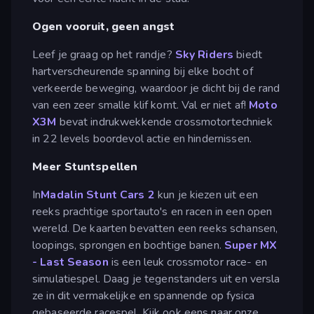
Ogen vooruit, geen angst
Leef je graag op het randje?
Sky Riders
biedt
hartverscheurende spanning bij elke bocht of
verkeerde beweging, waardoor je dicht bij de rand
van een zeer smalle klif komt. Val er niet af!
Moto
X3M
bevat indrukwekkende crossmotortechniek
in 22 levels boordevol actie en hindernissen.
Meer Stuntspellen
In
Madalin Stunt Cars 2
kun je kiezen uit een
reeks prachtige sportauto's en racen in een open
wereld. De kaarten bevatten een reeks schansen,
loopings, sprongen en bochtige banen.
Super MX
- Last Season
is een leuk crossmotor race- en
simulatiespel. Daag je tegenstanders uit en versla
ze in dit vermakelijke en spannende op fysica
gebaseerde racespel. Kijk ook eens naar onze