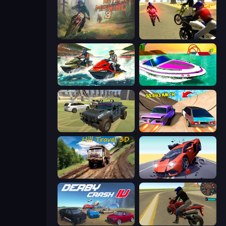
Moto Maniac 3
3D Moto Simulator 2
Jetski Race
Jet Boat Racing
4x4 Offroader
Turbo Cars: Pipe Stunts
Hill Travel 3D
Hyper Cars Ramp Crash
Derby Crash 4
Moto Rider 3D