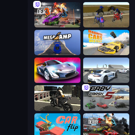
Demolition Derby 3
Crazy Moto Stunts
Mega Ramp Car Stunt
Madness Cars Destroy
Grand Cyber City
Crazy Stunt Cars Multiplayer
Stunt Mania 3D
Derby Crash 5