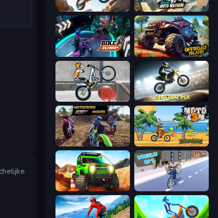
Trial Mania
Xtreme Moto Mayhem
Bike Jump
Offroad Island
Trials Ice Ride
Super MX - Last Season
MotoCross Riders
Moto X3M
chelijke
Offroad Life 3D
Wheelie Up