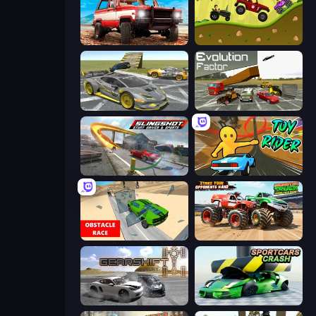
Offroad Masters Challenge
Hill Racing
Wrong Way
Evolution Factor
Slingshot Stunt Driver & Sport
Toy Rider
Obstacle Race: Destroying Simulator!
Monster Truck Demolition Derby
Gearshift One
Sportcars Crash