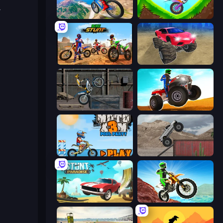
r
Riders Downhill Racing
Hill Climb on Moto Bike
Bike Stunts Race Bike Games 3D
Monster Cars: Ultimate Simulator
Trials Ride
ATV Ultimate Offroad
Moto X3M 5: Pool Party
Hard Wheels
Stunt Paradise
Dirt Bike Mad Skills