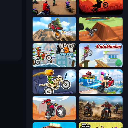
Super MX - The Champion
Sunset Bike Racing
Cartoon Moto Stunt
Blocky Trials
Moto X3M 4 Winter
Moto Maniac
Moto X3M 6: Spooky Land
Ramp Bike Jumping
Stickman Moto Race Extreme
Motocross Dirt Bike Race Games