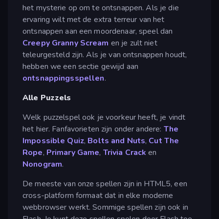
het mysterie op om te ontsnappen. Als je die
ervaring wilt met de extra terreur van het
ontsnappen aan een moordenaar, speel dan
Creepy Granny Scream
en je zult niet
teleurgesteld zijn. Als je van ontsnappen houdt,
hebben we een sectie gewijd aan
ontsnappingsspellen
.
Alle Puzzels
Welk puzzelspel ook je voorkeur heeft, je vindt
het hier. Fanfavorieten zijn onder andere:
The
Impossible Quiz
,
Bolts and Nuts
,
Cut The
Rope
,
Primary Game
,
Trivia Crack
en
Nonogram
.
De meeste van onze spellen zijn in HTML5, een
cross-platform formaat dat in elke moderne
webbrowser werkt. Sommige spellen zijn ook in
Flash. Je kunt deze spellen spelen door Flash toe