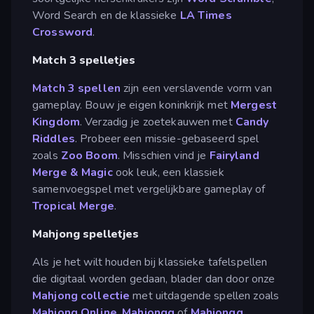
Word Search en de klassieke
LA Times
Crossword
.
Match 3 spelletjes
Match 3 spellen
zijn een verslavende vorm van
gameplay. Bouw je eigen koninkrijk met
Mergest
Kingdom
. Verzadig je zoetekauwen met
Candy
Riddles
. Probeer een missie-gebaseerd spel
zoals
Zoo Boom
. Misschien vind je
Fairyland
Merge & Magic
ook leuk, een klassiek
samenvoegspel met vergelijkbare gameplay of
Tropical Merge
.
Mahjong spelletjes
Als je het wilt houden bij klassieke tafelspellen
die digitaal worden gedaan, blader dan door onze
Mahjong collectie
met uitdagende spellen zoals
Mahjong Online
,
Mahjongg
of
Mahjongg