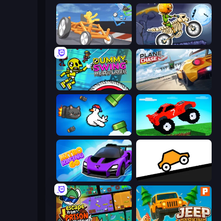
Draw Crash Race
Moto X3M 6: Spooky Land
Crazy Dummy Swing Multiplayer
Plane Chase
Honk
Funny Mad Racing
Nitro Racing Go
Bouncy Motors