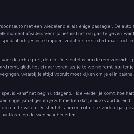
soonsauto met een wiebelend ei als enige passagier. De auto 
 elk moment afvallen. Vermijd het instinct om gas te geven, want
pedaal lichtjes in te trappen, zodat het ei stuitert maar toch in
d voor de echte pret, de dip. De sleutel is om de rem voorzichtig 
d remt, glijdt het ei naar voren; als je te weinig remt, stuiter je
gingen, waarbij je altijd vooruit moet kijken om je ei in balans
et spel is vanaf het begin uitdagend. Hoe verder je komt, hoe har
en ongelijkmatiger en je zult merken dat je auto voortdurend
 om om te vallen. De sleutel is om een ritme te vinden: gas ge
em aantikken op de weg naar beneden.