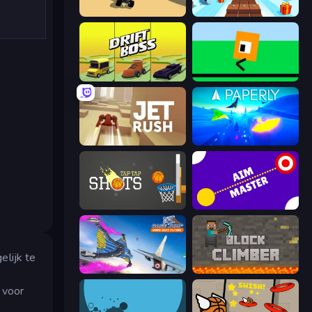
PolyTrack
Snow Rider 3D
Drift Boss
Oh, flip!
Jet Rush
Paperly: Paper Plane Adventure
Tap-Tap Shots
Aim Master
elijk te
Base Jump Wing Suit Flying
Block Climber
s
 voor