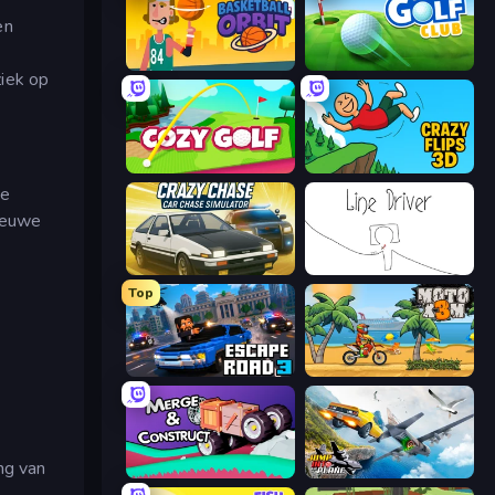
en
Basketball Orbit
Mini Golf Club
ziek op
Cozy Golf
Crazy Flips 3D
de
nieuwe
Crazy Chase - Car Chase Simulator
Line Driver
Top
Escape Road 3
Moto X3M
ng van
Merge & Construct
Jump Into The Plane