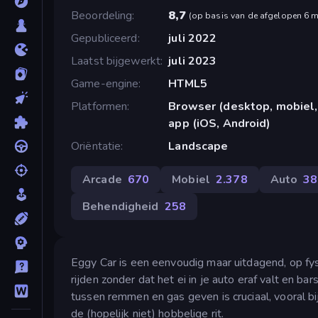
Beoordeling
8,7
(
op basis van de afgelopen 6 
Gepubliceerd
juli 2022
Laatst bijgewerkt
juli 2023
Game-engine
HTML5
Platformen
Browser (desktop, mobiel,
app (iOS, Android)
Oriëntatie
Landscape
Arcade
670
Mobiel
2.378
Auto
38
Behendigheid
258
Eggy Car is een eenvoudig maar uitdagend, op fys
rijden zonder dat het ei in je auto eraf valt en ba
tussen remmen en gas geven is cruciaal, vooral bi
de (hopelijk niet) hobbelige rit.