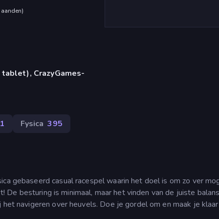
maanden
)
 tablet), CrazyGames-
1
Fysica
395
ica gebaseerd casual racespel waarin het doel is om zo ver mog
rst! De besturing is minimaal, maar het vinden van de juiste balan
j het navigeren over heuvels. Doe je gordel om en maak je klaar