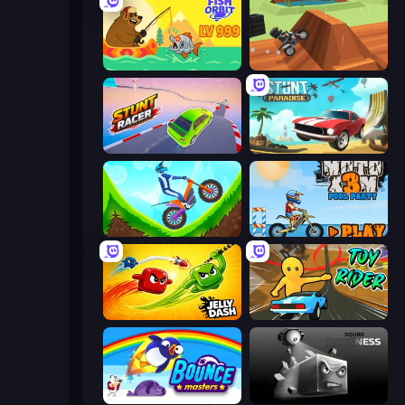
Fish Orbit
Blocky Trials
Stunt Racer
Stunt Paradise
Hill Climb on Moto Bike
Moto X3M 5: Pool Party
Jelly Dash
Toy Rider
Bouncemasters
Sqube Darkness