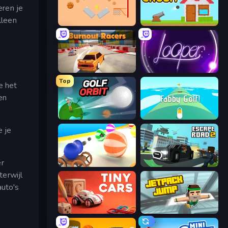
eren je
lleen
Basket-Ball
Total Crush
Burnout Racers
Looper
Top
e het
en
Golf Orbit
Fabby Golf!
e je
er
Ball Blaster
Escape Road 2
terwijl
auto's
Tiny Cars
Jetpack Jump