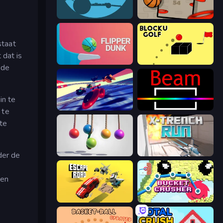
circloO
Flappy Dunk
staat
 dat is
Flipper Dunk 3D
Bounce Blocku Golf
 de
in te
Hyperspace Racers 3
Beam
 te
 te
der de
Pendulum Master
X Trench Run
ven
Escape Road
Bucket Crusher