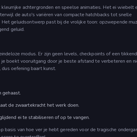
 kleurrijke achtergronden en speelse animaties. Het ei wiebelt 
, terwijl de auto's variëren van compacte hatchbacks tot snelle
jl. Het geluidsontwerp past bij de vrolijke toon: opzwepende mu
end geluid.
indeloze modus. Er zijn geen levels, checkpoints of een tikken
 en je boekt vooruitgang door je beste afstand te verbeteren en 
 dus oefening baart kunst.
an gehaast.
 laat de zwaartekracht het werk doen.
ijdend ei te stabiliseren of op te vangen.
re op basis van hoe ver je hebt gereden voor de tragische onderga
 score te overtreffen!