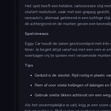
Het spel heeft een heldere, cartooneske stijl met
stuitert realistisch, vaak met een grappig gezicht
raceauto's, allemaal getekend in een luchtige sti
de achtergrond en de munten geven een bevredig
Spelniveaus
Eggy Car houdt de zaken gestroomlijnd met één e
timer. Je begint altijd vanaf nul met een vers ei
voertuigen vrij te spelen met verzamelde munten,
Tips
Geduld is de sleutel. Rijd rustig in plaats v
Rem af voor steile hellingen of dalingen en
Gebruik snelle tikken achteruit om een weggl
Als het onvermijdelijke ei valt, krijg je een sco
het gevoelige ei. Blijf spelen en probeer je vorige