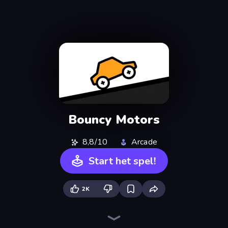
Bouncy Motors
8,8/10
Arcade
Start het spel!
2K