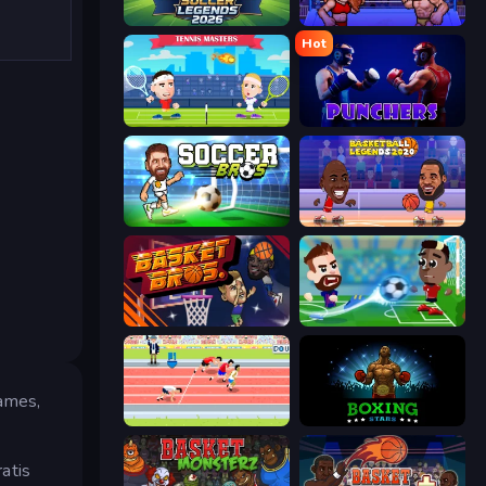
Soccer Legends 2026
Wrestle Bros
Hot
Tennis Masters
Punchers
Soccer Bros
Basketball Legends 2020
BasketBros
Soccer Masters: Euro 2020
James,
Sports Hero
Boxing Stars
ratis