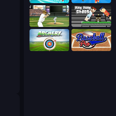
Dodgeball
Smash Block Arena
ESPN Arcade Baseball
Ping Pong Chaos
Archery World Tour
Baseball Pro