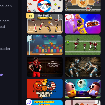
spel een
Sports Minibattles
Epic Basketball
Top
je hem
eld.
Basket Random
Basketball Superstars
 blader
s
Basket Champs
Return Man 2
sh
.
Axis Football League
Striker Dummies
Basketball League
Pill Soccer