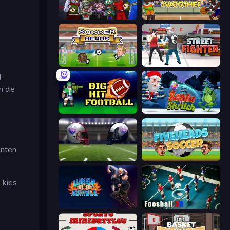
Basket Monsterz
Basket Swooshes Plus
Soccer Heads
Street Fighter Simulator
d
m de
Big Hit Football
Santa vs Skritch
unten
4th and Goal 2019
Fiveheads Soccer
 kies
WKSP Rumble
Foosball 3D