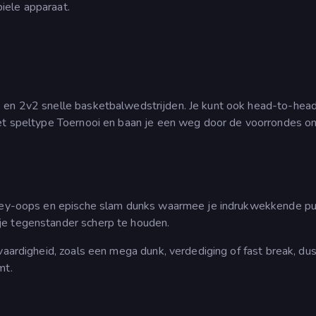
iele apparaat.
 en 2v2 snelle basketbalwedstrijden. Je kunt ook head-to-hea
het speltype Toernooi en baan je een weg door de voorrondes o
alley-oops en epische slam dunks waarmee je indrukwekkende p
je tegenstander scherp te houden.
vaardigheid, zoals een mega dunk, verdediging of fast break, dus
mt.