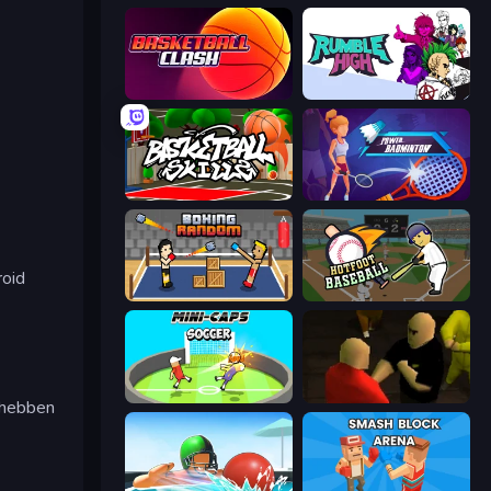
Basketball Clash
Rumble High
Basketball Skills
Power Badminton
roid
Boxing Random
Hotfoot Baseball
Mini-Caps: Soccer
Kuja
 hebben