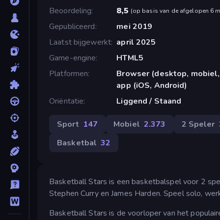
Beoordeling
8,5
(
op basis van de afgelopen 6 
Gepubliceerd
mei 2019
Laatst bijgewerkt
april 2025
Game-engine
HTML5
Platformen
Browser (desktop, mobiel,
app (iOS, Android)
Oriëntatie
Liggend / Staand
Sport
147
Mobiel
2.373
2 Speler
Basketbal
32
Basketball Stars is een basketbalspel voor 2 spe
Stephen Curry en James Harden. Speel solo, werk 
Basketball Stars is de voorloper van het populai