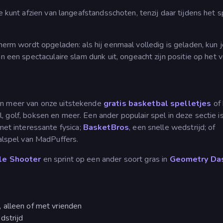
je kunt afzien van langeafstandsschoten, tenzij daar tijdens het 
scherm wordt opgeladen: als hij eenmaal volledig is geladen, kun 
n een spectaculaire slam dunk uit, ongeacht zijn positie op het v
an meer van onze uitstekende
gratis basketbal spelletjes
of
, golf, boksen en meer. Een ander populair spel in deze sectie i
et interessante fysica;
BasketBros
, een snelle wedstrijd; of
alspel van MadPuffers.
le Shooter
en sprint op een ander soort gras in
Geometry Da
 alleen of met vrienden
dstrijd