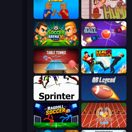
Puppet Fighter 2 Player
Basket Slam Dunk 2
Soccer Arena X
Mini Car Ball
Table Tennis World Tour
Gang Brawlers
Sprinter
2 Minute Football QB Legend
Ragdoll Soccer 2 Players
100 Meters Race