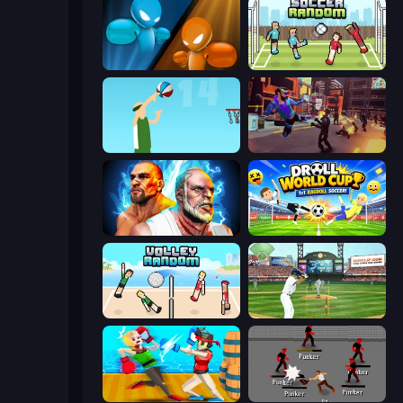
Drunken Boxing
Soccer Random
Street Ball Jam
Cyber Rage: Retribution
Fighter Legends Duo
Droll World Cup
Volley Random
Baseball
Funny Ragdoll Wrestlers
Royal City Clashers 2