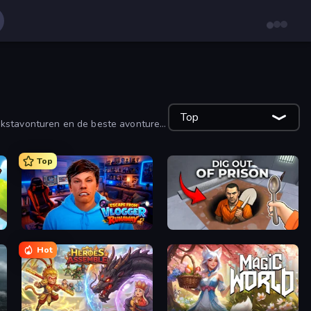
Top
tekstavonturen en de beste avonturen
Top
Escape from Vlogger: Runaway
Dig out of Prison
Hot