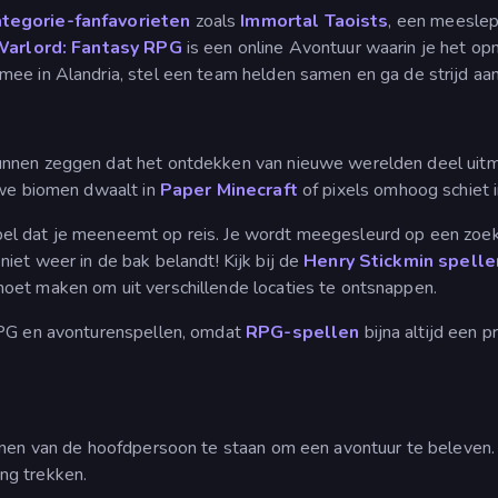
tegorie-fanfavorieten
zoals
Immortal Taoists
, een meeslep
arlord: Fantasy RPG
is een online Avontuur waarin je het opn
ee in Alandria, stel een team helden samen en ga de strijd aa
unnen zeggen dat het ontdekken van nieuwe werelden deel uitma
uwe biomen dwaalt in
Paper Minecraft
of pixels omhoog schiet 
el dat je meeneemt op reis. Je wordt meegesleurd op een zoek
iet weer in de bak belandt! Kijk bij de
Henry Stickmin spelle
oet maken om uit verschillende locaties te ontsnappen.
 RPG en avonturenspellen, omdat
RPG-spellen
bijna altijd een 
enen van de hoofdpersoon te staan om een avontuur te beleven. J
ng trekken.