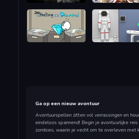
Escape Room: Strange Case 2
Divine Clash
Stealing the Diamond
Space Museum Escape
Ga op een nieuw avontuur
Avontuurspellen zitten vol verrassingen en houd
eindeloos spannend! Begin je avontuurlijke reis
zombies, waarin je vecht om te overleven met k