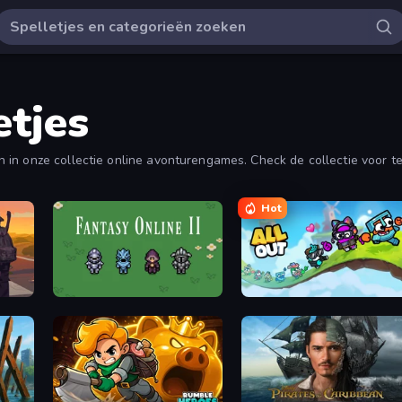
etjes
 in onze collectie online avonturengames. Check de collectie voor 
epen en vermaken.
Hot
Fantasy Online 2
All Out