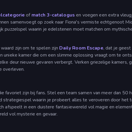
lcategorie
of
match 3-catalogus
en voegen een extra vleugj
onnen samenvoegt op zoek naar Fiona's vermiste echtgenoot Mic
lijk puzzelspel waarin je edelstenen moet matchen om mythische 
waard zijn om te spelen zijn
Daily Room Escape
, dat je gees
een unieke kamer die om een slimme oplossing vraagt om te ont
lke deur nieuwe gevaren verbergt. Verken griezelige kamers, ga
e overleven.
ie favoriet zijn bij fans. Stel een team samen van meer dan 50 
d strategiespel waarin je probeert alles te veroveren door het 
ch afspeelt in een duistere fantasiewereld vol magie en element
eld vol mysterie en gevaar.