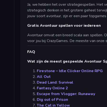
Ja, we hebben het over strategiespellen. Het v
strategisch denken in het grotere geheel terwi
jouw soort avontuur, zijn er een paar topgam
Gratis Avontuur spellen voor iedereen
Avontuur omvat een breed scala aan spellen. Of 
voor jou bij CrazyGames. De meeste van onze s
FAQ
Wat zijn de meest gespeelde Avontuur Sp
Firestone – Idle Clicker Online RPG
All Out
Dead Land: Survival
Fantasy Online 2
Escape from Vlogger: Runaway
Dig out of Prison
The Cat in Yellow