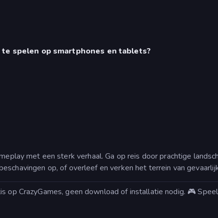
m te spelen op smartphones en tablets?
ay met een sterk verhaal. Ga op reis door prachtige landsch
beschavingen op, of overleef en verken het terrein van gevaarl
is op CrazyGames, geen download of installatie nodig. 🎮 Speel