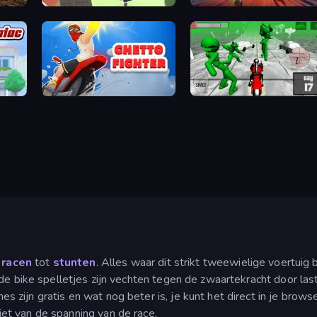
Motocross Dirt Bike Race Games
Where's My Pizza?
Moto Maniac 2
Ghetto Fighter
Stickman Zombie: Motorcycle
n
racen
tot
stunten
. Alles waar dit strikt tweewielige voertuig b
fde bike spelletjes zijn vechten tegen de zwaartekracht door la
zijn gratis en wat nog beter is, je kunt het direct in je brows
et van de spanning van de race.