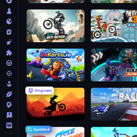
Trial Mania
Riders Downhill Racing
Xtreme Moto Mayhem
Moto X3M 4 Winter
GoKarts.io
Bike Jump
Originals
Sunset Bike Racing
MotoGP: Motocross Race
Updated