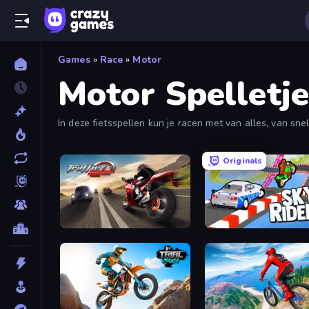
Games
»
Race
»
Motor
Motor Spelletje
In deze fietsspellen kun je racen met van alles, van sne
Originals
Traffic Rider
Sky Riders