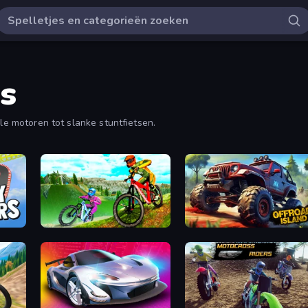
s
lle motoren tot slanke stuntfietsen.
MX Offroad Master
Offroad Island