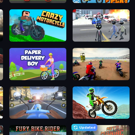
Super Bike The Champion
Moto X3M 5: Pool Party
Crazy Motorcycle
Amazing Crime Strange Stickman
Paper Delivery Boy
Super MX - The Champion
Moto Racing Club
Dirt Bike Mad Skills
Updated