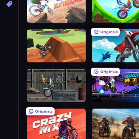
Cycle Extreme
Hill Climb on Moto Bike
Originals
Blocky Trials
Airborne Motocross
Originals
Trials Ride
Crazy MotoX Multiplayer
Originals