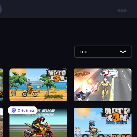
Top
Moto X3M
Super Crime Steel War Hero
Originals