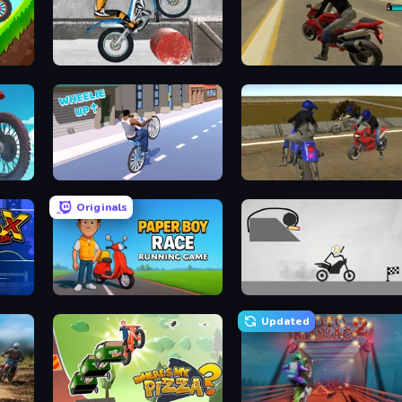
Trials Ice Ride
Moto Rider 3D
Wheelie Up
Crazy Moto Stunts
Originals
Paper Boy Race: Running Game
Draw Bridge Puzzle
Updated