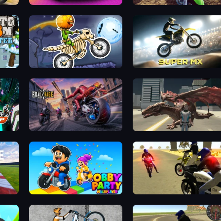
Grand Cyber City
MotoCross Riders
Moto X3M 6: Spooky Land
Super MX - Last Season
Road Rage
Dragon Vice City
Obby Party Multiplayer
3D Moto Simulator 2