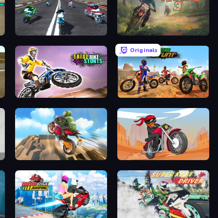
Fury Bike Rider
Moto Maniac 3
Originals
Trial Bike Epic Stunts
Bike Stunts Race Bike Games 3D
Cartoon Moto Stunt
Stickman Moto Race Extreme