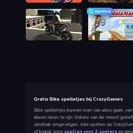
Crazy MX
Updated
Stunt Mania 3D
Moto Maniac
Gratis Bike spelletjes bij CrazyGames
Bike spelletjes kunnen over van alles gaan, va
alleen racen te zijn. Enkele van de meest gelie
zandbak omgevingen. Alle spellen op CrazyGames 
of bekijk onze
spellen voor 2 spelers
en geni