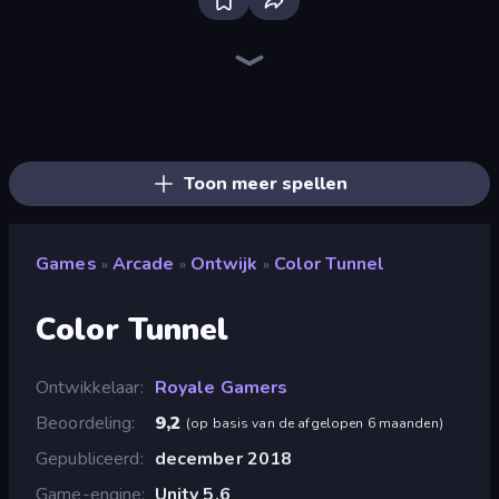
Ragdoll Archers
Obstacle Race: Destroying Simulator!
Merge & Construct
Street Racer 2
Cars Arena
Rovercraft
Stick Crush
Draw Crash Race
Space Waves
Playground Man! Ragdoll Show!
Bubble Blast
Chicken Scream
Draw Climber
Obby Car Challenge: Drive
Cart Ride Danger Mount
Crazy Motorcycle
Earn to Die: Zombie Ride
Survive the Disasters: Obby
Toon meer spellen
Games
Arcade
Ontwijk
Color Tunnel
»
»
»
Color Tunnel
Ontwikkelaar
Royale Gamers
Beoordeling
9,2
(
op basis van de afgelopen 6 maanden
)
Gepubliceerd
december 2018
Game-engine
Unity 5.6