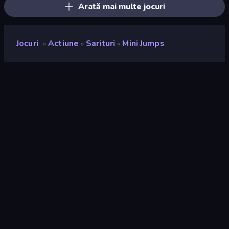
Arată mai multe jocuri
Jocuri
Actiune
Sarituri
Mini Jumps
»
»
»
Mini Jumps
Developer
NoaDev
Rating
8,9
(
pe baza ultimelor 6 luni
)
Publicat
ianuarie 2021
Ultima actualizare
decembrie 2022
Motor de joc
HTML5
Platforme
Browser (desktop, mobil,
tabletă), Aplicația CrazyGames
(iOS, Android)
Landscape
Orizontal / Vertical