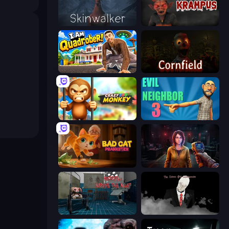
Skinwalker
Krampus
I Am Quadrober!
Cornfield
Crazy Zoo Monkey
Evil Neighbor 3
Bad Cat Prankster
Survival Zone Zombie Outbreak
Hospital: Survive the Night
The Dawn of Slenderman