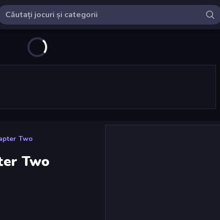
apter Two
ter Two