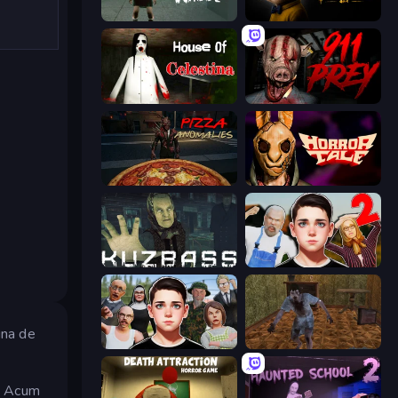
Haunted School
The Cat in Yellow
House of Celestina
911: Prey
Pizza Anomalies
Horror Tale
Kuzbass Horror
Schoolboy Escape 2
ina de
Schoolboy Escape: Runaway
Creepy Granny Scream: Scary Freddy
ă. Acum