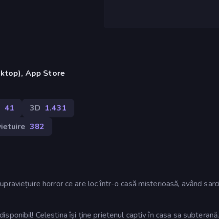
ktop), App Store
n
41
3D
1.431
ietuire
382
praviețuire horror ce are loc într-o casă misterioasă, având sarc
ponibil! Celestina își ține prietenul captiv în casa sa subteran