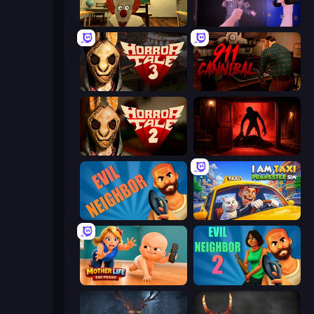
Death Attraction: Horror Game
Haunted School 2
Horror Tale 3: The Witch
911: Cannibal
Horror Tale 2: Samantha
Doors Castle
Evil Neighbor
I Am Taxi Prankster Sim
Mother Life Simulator: Prank
Evil Neighbor 2