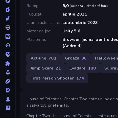
Rating
9,0
(
pe baza ultimelor 6 luni
)
Publicat
aprilie 2021
Ultima actualizare
septembrie 2023
Motor de joc
Unity 5.6
Platforme
Browser (numai pentru des
(Android)
Actiune
701
Groaza
90
Hallowee
Jump Scare
21
Evadare
188
Suprav
First Person Shooter
174
House of Celestina: Chapter Two este un joc de su
a salva toți prietenii tăi.
Chapter Two din „House of Celestina” este acum dis