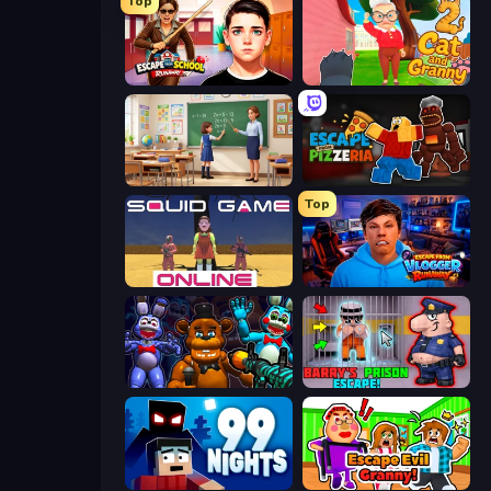
Top
Escape from School: Runaway
Cat and Granny 2
High School Teacher Simulator
Escape From Pizzeria
Top
Squid Game Online
Escape from Vlogger: Runaway
FNaF Shooter
Barry's Prison Escape!
99 Nights (Bloxd.io)
Escape Evil Granny!