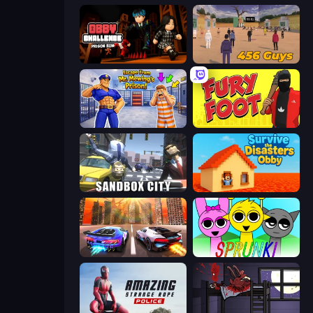
Obby Challenge: Prison Run
456 Guys
Escape From Mr.Meawing's Prison!
Fury Foot
Sandbox City
Survive the Disasters: Obby
Night City Racing
Sprunki