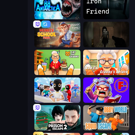
Antarctica 88
Iron Friend
Monkey School Prank
Slendrina Must Die: The Forest
Cat and Granny
Bad Cat - Granny's Return
Mr. Dude: Online Multiverse Challenge
Escape From School: Angry Teacher!
Prison Escape 2
Obby World: Squid Escape