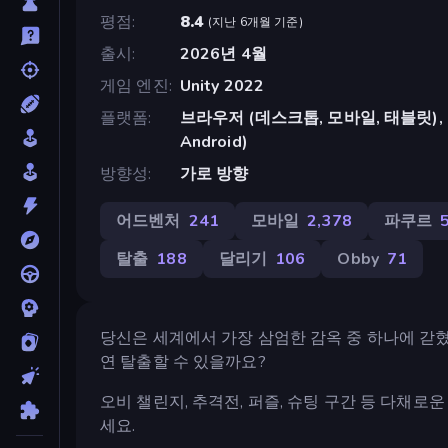
평점
8.4
(
지난 6개월 기준
)
출시
2026년 4월
게임 엔진
Unity 2022
플랫폼
브라우저 (데스크톱, 모바일, 태블릿), Cr
Android)
방향성
가로 방향
어드벤처
241
모바일
2,378
파쿠르
탈출
188
달리기
106
Obby
71
당신은 세계에서 가장 삼엄한 감옥 중 하나에 갇혔
연 탈출할 수 있을까요?
오비 챌린지, 추격전, 퍼즐, 슈팅 구간 등 다채
세요.