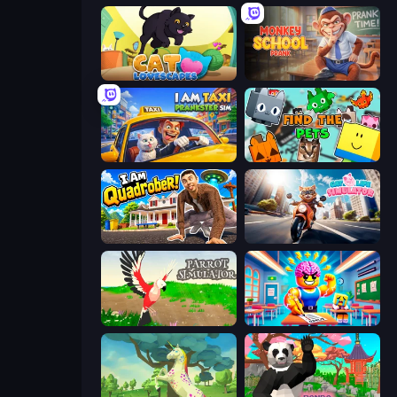
Cat Lovescapes
Monkey School Prank
I Am Taxi Prankster Sim
Find The Pets
I Am Quadrober!
Cat Life Simulator
Parrot Simulator
Obby: Dumb or Genius IQ Test