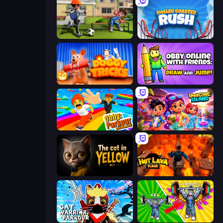
The Prank King
Roller Coaster Rush
Doggy Tricks
Obby With Friends: Draw and Jump
Obby: Parkour with Ragdoll
Imagine Island
The Cat in Yellow
Hot Lava Floor
Cat Warrior Parkour
Obby: Gym Simulator, Escape