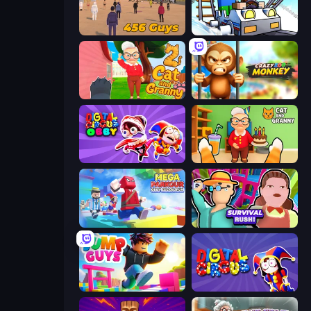
456 Guys
Obby: Ride Carts
Cat and Granny 2
Crazy Zoo Monkey
Digital Circus: Obby
Cat and Granny
Mega Parkour: Obby Escape Run
Survival Rush!
Jump Guys
Digital Circus: Parkour Game