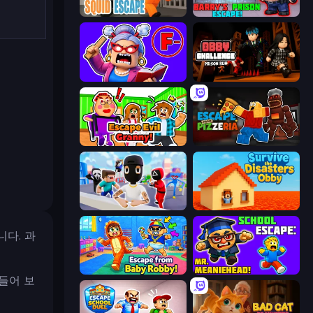
Obby World: Squid Escape
Barry's Prison Escape!
Escape From School: Angry Teacher!
Obby Challenge: Prison Run
Escape Evil Granny!
Escape From Pizzeria
Mr. Dude: Online Multiverse Challenge
Survive the Disasters: Obby
다. 과
Escape From Baby Robby!
School Escape: Mr. MeanieHead!
들어 보