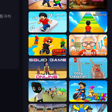
Escape School Duel
Bad Cat Prankster
 통과하
Speed per Click: Obby
Obby: +1 Jump per Click
Obby: Mini-Games
Bad Cat - Granny's Return
Squid Game Online
Obby: Crazy Cart
Mr. Dude: King of the Hill
Obby Party Multiplayer