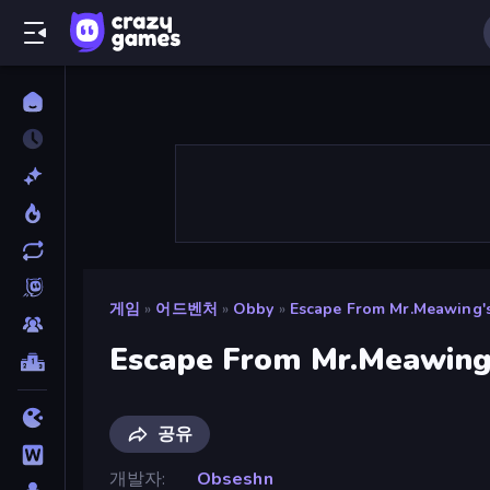
게임
»
어드벤처
»
Obby
»
Escape From Mr.Meawing's
Escape From Mr.Meawing'
공유
개발자
Obseshn