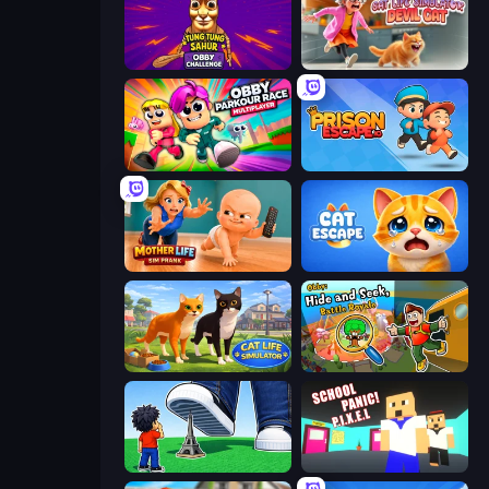
Tung Tung Sahur: Obby Challenge
Cat Life Simulator: Devil Cat
Obby Parkour Race: Multiplayer
Prison Escape.io
Mother Life Simulator: Prank
Cat Escape
Cat Life Simulator 3D
Obby: Hide and Seek, Battle Royale
Obby: Click and Grow
School Panic